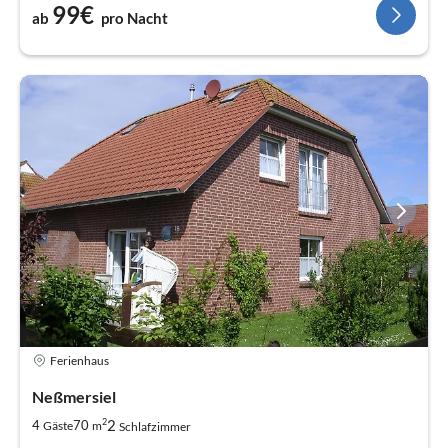
99€
ab
pro Nacht
Ferienhaus
Neßmersiel
2
2
4
70
Gäste
m
Schlafzimmer