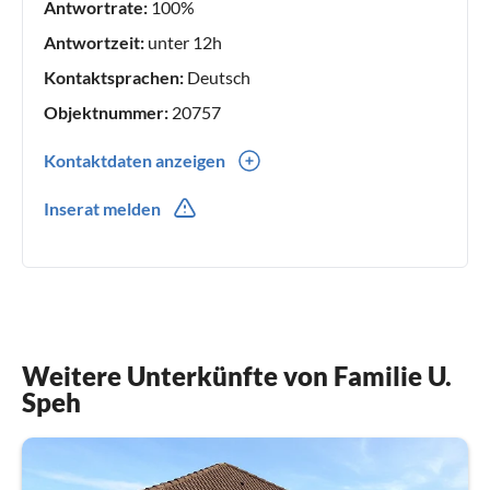
Antwortrate:
100%
Antwortzeit:
unter 12h
Kontaktsprachen:
Deutsch
Objektnummer:
20757
Kontaktdaten anzeigen
0049(0) 6032 87086
Inserat melden
0049(0) 172 6958333
Weitere Unterkünfte von Familie U.
Speh