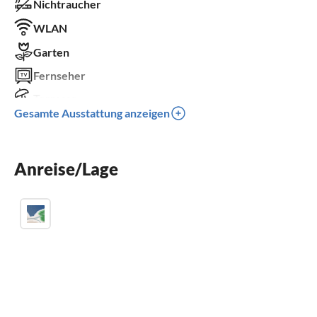
Nichtraucher
WLAN
Garten
Fernseher
Terrasse
Gesamte Ausstattung anzeigen
Spülmaschine
Waschmaschine
Anreise/Lage
Parkplatz