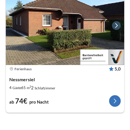
5,0
Ferienhaus
Nessmersiel
2
2
4
65
Gäste
m
Schlafzimmer
74€
ab
pro Nacht