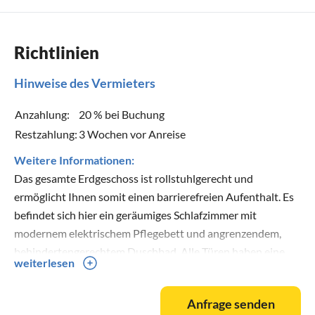
Richtlinien
Hinweise des Vermieters
Anzahlung:
20 % bei Buchung
Restzahlung:
3 Wochen vor Anreise
Weitere Informationen:
Das gesamte Erdgeschoss ist rollstuhlgerecht und
ermöglicht Ihnen somit einen barrierefreien Aufenthalt. Es
befindet sich hier ein geräumiges Schlafzimmer mit
modernem elektrischem Pflegebett und angrenzendem,
behindertengerechtem Duschbad. Alle Türen haben eine
weiterlesen
Breite von 95 cm. Haustür und Terrassentür sind stufenlos
passierbar. Durch die großzügige Aufteilung auch im
Anfrage senden
Wohn-/Essbereich ist hier ein problemloser Aufenthalt für