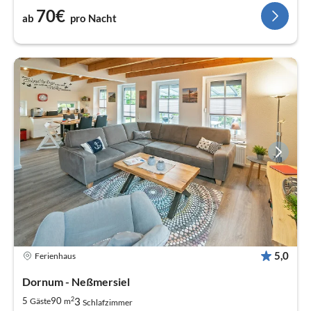
70€
ab
pro Nacht
5,0
Ferienhaus
Dornum - Neßmersiel
2
3
5
90
Gäste
m
Schlafzimmer