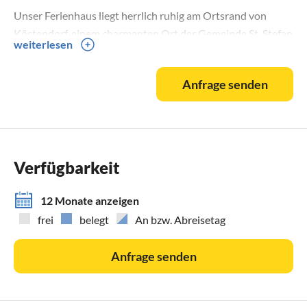
Unser Ferienhaus liegt herrlich ruhig am Ortsrand von
Köstendorf, einem charmanten Ort der Gemeinde St. Stefan
weiterlesen
im Gailtal, auf 670 m Seehöhe – eingebettet zwischen den
Karnischen Alpen im Süden und den Gailtaler Alpen im
Anfrage senden
Norden. Die Lage beim Dreiländereck Österreich – Italien –
Slowenien macht unsere Region zum idealen
Ausgangspunkt für unvergessliche Ausflüge,
Naturerlebnisse und kulturelle Entdeckungen.
Verfügbarkeit
***Adriatische Schönwetterzone – ein Klima zum
Durchatmen***
12 Monate anzeigen
frei
belegt
An bzw. Abreisetag
Unsere Region liegt in der adriatischen Schönwetterzone
des mittleren Gailtals – ein Klima mit hoher
Anfrage senden
Luftfeuchtigkeit, vielen Sonnentagen und milder
Temperatur. Diese Bedingungen wirken positiv auf die
Atemwege und stärken das Immunsystem – perfekt für alle,