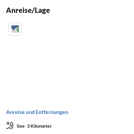
Balkon
Anreise/Lage
Kinderbett
Anreise und Entfernungen
See
3 Kilometer