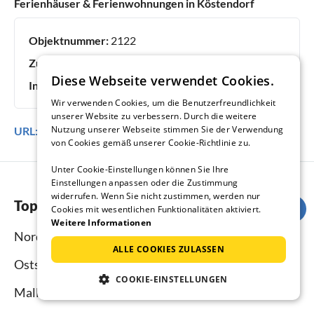
Ferienhäuser & Ferienwohnungen in Köstendorf
Objektnummer:
2122
Zuletzt aktualisiert:
07.08.2026
Diese Webseite verwendet Cookies.
Inserat online seit:
22 Jahren
Wir verwenden Cookies, um die Benutzerfreundlichkeit
unserer Website zu verbessern. Durch die weitere
Nutzung unserer Webseite stimmen Sie der Verwendung
URL:
https://www.ferienhausmiete.de/2122.htm
von Cookies gemäß unserer Cookie-Richtlinie zu.
Unter Cookie-Einstellungen können Sie Ihre
Einstellungen anpassen oder die Zustimmung
widerrufen. Wenn Sie nicht zustimmen, werden nur
Top-Regionen
Cookies mit wesentlichen Funktionalitäten aktiviert.
Weitere Informationen
Nordsee
ALLE COOKIES ZULASSEN
Ostsee
COOKIE-EINSTELLUNGEN
Mallorca