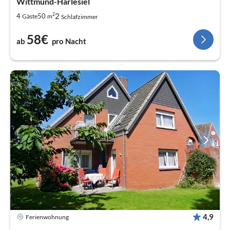
Wittmund-Harlesiel
2
2
4
50
Gäste
m
Schlafzimmer
58€
ab
pro Nacht
4,9
Ferienwohnung