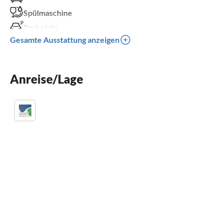
Spülmaschine
Parkplatz
Gesamte Ausstattung anzeigen
Kinder willkommen
für Rollstuhl nicht geeignet
Anreise/Lage