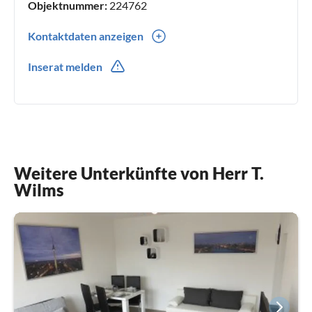
Objektnummer:
224762
Kontaktdaten anzeigen
0049(0) 1709500141
Inserat melden
0049(0) 1773100314
Weitere Unterkünfte von Herr T.
Wilms