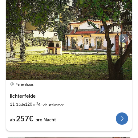
Ferienhaus
lichterfelde
2
4
11
120
Gäste
m
Schlafzimmer
257€
ab
pro Nacht