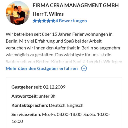
FIRMA CERA MANAGEMENT GMBH
Herr T. Wilms
4 Bewertungen
Wir betreiben seit über 15 Jahren Ferienwohnungen in
Berlin. Mit viel Erfahrung und Spaß bei der Arbeit
versuchen wir Ihnen den Aufenthalt in Berlin so angenehm
wie möglich zu gestalten. Das wichtigste für uns ist die
Sauberkeit von Betten, Küche und Sanitärbereich. Wir legen
großen Wert auf eine persönliche Schlüsselübergabe, damit
Mehr über den Gastgeber erfahren
Sie wissen mit wem Sie es zu tun haben und alle wichtigen
Fragen direkt bei der Anreise geklärt werden können. Mit
Gastgeber seit:
02.12.2009
freundlichen Grüßen Ihr Cera Management Team
Antwortzeit:
unter 3h
Kontaktsprachen:
Deutsch, Englisch
Servicezeiten:
Mo.-Fr. 08:00-18:00; Sa.-So. 10:00-
16:00