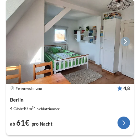
4,8
Ferienwohnung
Berlin
2
1
4
40
Gäste
m
Schlafzimmer
61€
ab
pro Nacht