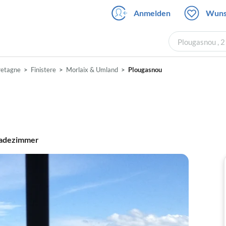
Anmelden
Wuns
Plougasnou , 
retagne
Finistere
Morlaix & Umland
Plougasnou
adezimmer