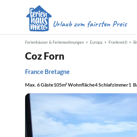
Ferienhäuser & Ferienwohnungen
Europa
Frankreich
B
Coz Forn
France Bretagne
Max.
6
Gäste
105m²
Wohnfläche
4
Schlafzimmer
1
B