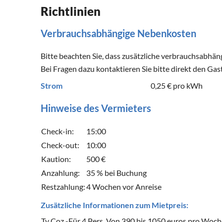
Richtlinien
Verbrauchsabhängige Nebenkosten
Bitte beachten Sie, dass zusätzliche verbrauchsabhä
Bei Fragen dazu kontaktieren Sie bitte direkt den Gas
Strom
0,25 €
pro kWh
Hinweise des Vermieters
Check-in:
15:00
Check-out:
10:00
Kaution:
500 €
Anzahlung:
35 % bei Buchung
Restzahlung:
4 Wochen vor Anreise
Zusätzliche Informationen zum Mietpreis:
Ty Coz -Für 4 Pers. Von 390 bis 1050 euros pro Woch