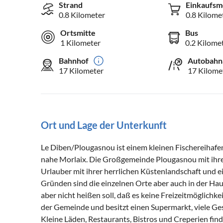
Strand
Einkaufsm
0.8 Kilometer
0.8 Kilome
Ortsmitte
Bus
1 Kilometer
0.2 Kilome
Bahnhof
Autobahn
17 Kilometer
17 Kilome
Ort und Lage der Unterkunft
Le Diben/Plougasnou ist einem kleinen Fischereihafe
nahe Morlaix. Die Großgemeinde Plougasnou mit ihr
Urlauber mit ihrer herrlichen Küstenlandschaft und e
Gründen sind die einzelnen Orte aber auch in der Haup
aber nicht heißen soll, daß es keine Freizeitmöglichk
der Gemeinde und besitzt einen Supermarkt, viele Ges
Kleine Läden, Restaurants, Bistros und Creperien find