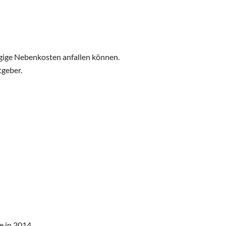
ngige Nebenkosten anfallen können.
tgeber.
e in 2014.