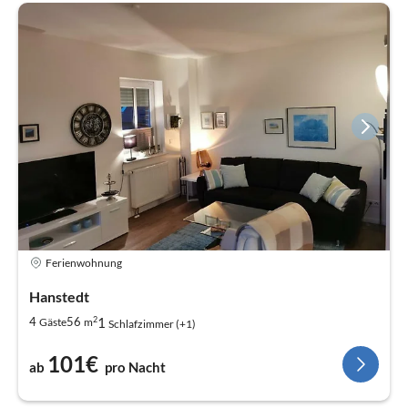
Ferienwohnung
Hanstedt
2
1
4
56
Gäste
m
Schlafzimmer (+1)
101€
ab
pro Nacht