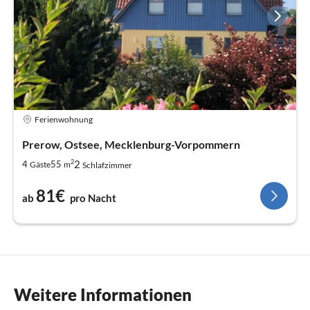
Ferienwohnung
Prerow, Ostsee, Mecklenburg-Vorpommern
2
2
4
55
Gäste
m
Schlafzimmer
81€
ab
pro Nacht
Weitere Informationen