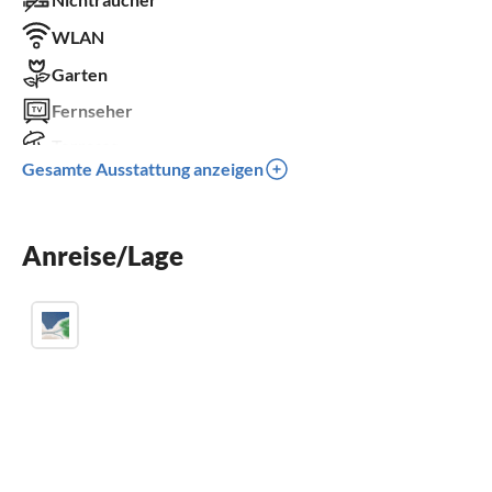
WLAN
Garten
Fernseher
Terrasse
Gesamte Ausstattung anzeigen
Spülmaschine
Waschmaschine
Anreise/Lage
Kinderbett