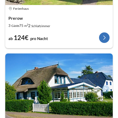
Ferienhaus
Prerow
2
2
3
75
Gäste
m
Schlafzimmer
124€
ab
pro Nacht