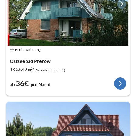
Ferienwohnung
Ostseebad Prerow
2
1
4
40
Gäste
m
Schlafzimmer (+1)
36€
ab
pro Nacht