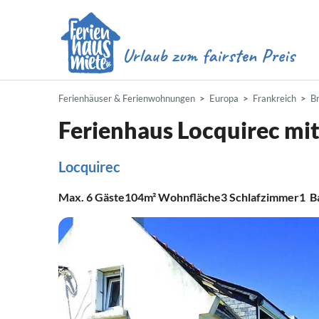
Ferienhäuser & Ferienwohnungen
Europa
Frankreich
B
Ferienhaus Locquirec mi
Locquirec
Max.
6
Gäste
104m²
Wohnfläche
3
Schlafzimmer
1
B