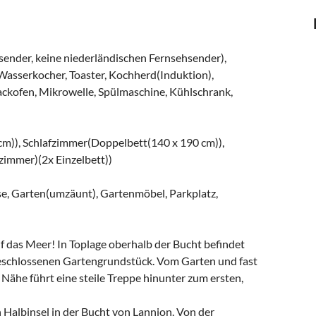
ender, keine niederländischen Fernsehsender),
asserkocher, Toaster, Kochherd(Induktion),
ackofen, Mikrowelle, Spülmaschine, Kühlschrank,
 cm)), Schlafzimmer(Doppelbett(140 x 190 cm)),
zimmer)(2x Einzelbett))
se, Garten(umzäunt), Gartenmöbel, Parkplatz,
 das Meer! In Toplage oberhalb der Bucht befindet
geschlossenen Gartengrundstück. Vom Garten und fast
 Nähe führt eine steile Treppe hinunter zum ersten,
n Halbinsel in der Bucht von Lannion. Von der