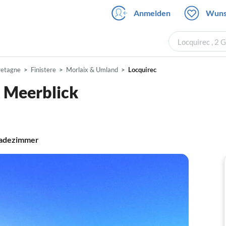
Anmelden
Wuns
Locquirec , 2 
retagne
Finistere
Morlaix & Umland
Locquirec
t Meerblick
adezimmer