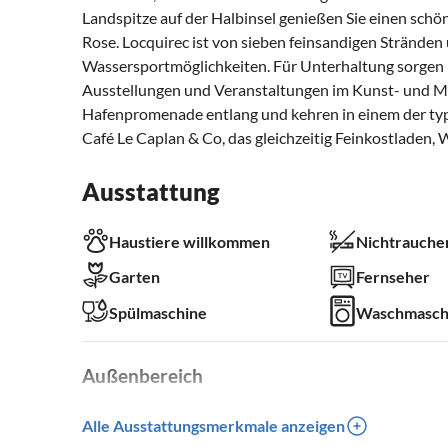
Landspitze auf der Halbinsel genießen Sie einen schön
Rose. Locquirec ist von sieben feinsandigen Stränden
Wassersportmöglichkeiten. Für Unterhaltung sorgen
Ausstellungen und Veranstaltungen im Kunst- und Mu
Hafenpromenade entlang und kehren in einem der typi
Café Le Caplan & Co, das gleichzeitig Feinkostladen, 
Ausstattung
Haustiere willkommen
Nichtrauche
Garten
Fernseher
Spülmaschine
Waschmasch
Außenbereich
Garten
Parkplatz
Alle Ausstattungsmerkmale anzeigen