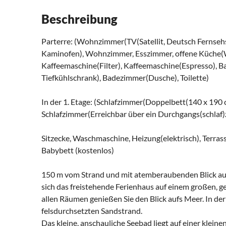
Beschreibung
Parterre: (Wohnzimmer(TV(Satellit, Deutsch Fernsehs
Kaminofen), Wohnzimmer, Esszimmer, offene Küche(W
Kaffeemaschine(Filter), Kaffeemaschine(Espresso), B
Tiefkühlschrank), Badezimmer(Dusche), Toilette)
In der 1. Etage: (Schlafzimmer(Doppelbett(140 x 190
Schlafzimmer(Erreichbar über ein Durchgangs(schlaf)
Sitzecke, Waschmaschine, Heizung(elektrisch), Terras
Babybett (kostenlos)
150 m vom Strand und mit atemberaubenden Blick auf
sich das freistehende Ferienhaus auf einem großen, 
allen Räumen genießen Sie den Blick aufs Meer. In der
felsdurchsetzten Sandstrand.
Das kleine, anschauliche Seebad liegt auf einer kleine