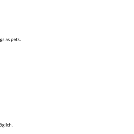
gs as pets.
öglich.