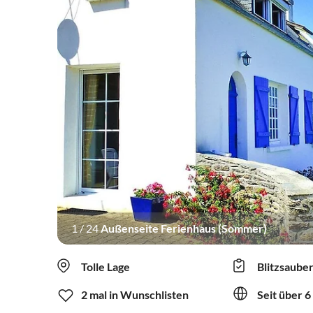
1
/
24
Außenseite Ferienhaus (Sommer)
Tolle Lage
Blitzsaube
2 mal in Wunschlisten
Seit über 6