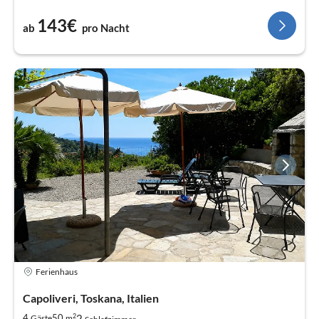
143€
ab
pro Nacht
Ferienhaus
Capoliveri, Toskana, Italien
2
2
4
50
Gäste
m