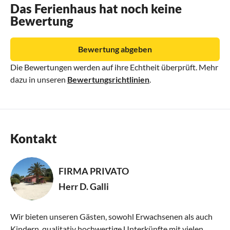
regionale Desinfektion "Regionales Protokoll für sichere
Das Ferienhaus hat noch keine
Bewertung
Aufnahme" (Italien), das die von der European Holiday
Home Association (Europa) empfohlenen
Reinigungspraktiken befolgt. Das Personal verwendet
Bewertung abgeben
Einwegmasken und -handschuhe; jede Unterkunft ist mit
Die Bewertungen werden auf ihre Echtheit überprüft. Mehr
Handdesinfektionsmitteln und Seife ausgestattet; in den
dazu in unseren
Bewertungsrichtlinien
.
Gemeinschaftsbereichen gibt es
Desinfektionsmittelspender für die Hände.
Kontakt
FIRMA PRIVATO
Herr D. Galli
Wir bieten unseren Gästen, sowohl Erwachsenen als auch
Kindern, qualitativ hochwertige Unterkünfte mit vielen