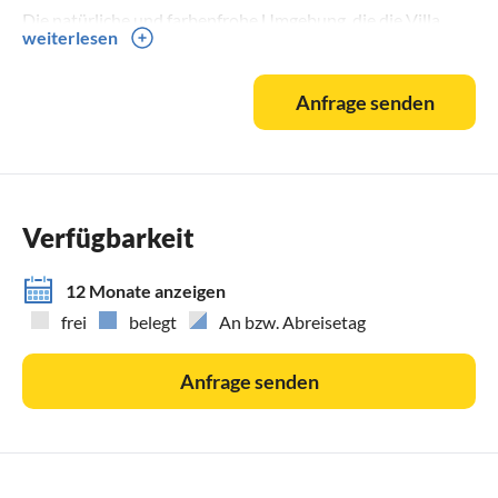
Die natürliche und farbenfrohe Umgebung, die die Villa
weiterlesen
umgibt, ermöglicht einen ruhigen und friedlichen
Aufenthalt, fernab des täglichen Lärms des weltlichen
Anfrage senden
Lebens...
Kleine Haustiere sind erlaubt, vorausgesetzt, sie sind
freundlich, gut erzogen und halten sich an die Regeln
innerhalb der Villa.
Verfügbarkeit
WEITERE DIENSTLEISTUNGEN DER VILLA
Waschmaschine.
12 Monate anzeigen
Bettwäsche.
frei
belegt
An bzw. Abreisetag
Zusatzbett. Kleine Tiere.
Beheizung.
Anfrage senden
Techniken zur Reinigung und Sanierung der Räumlichkeiten:
Diese Einrichtung hält sich an die standardmäßige