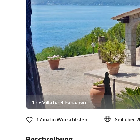
1
/
9
Villa für 4 Personen
17 mal in Wunschlisten
Seit über 2
Beschreibung