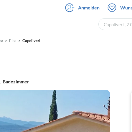
Anmelden
Wuns
Capoliveri , 2
na
Elba
Capoliveri
1
Badezimmer