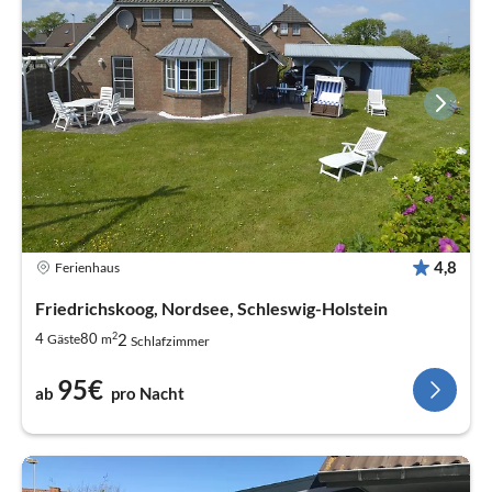
4,8
Ferienhaus
Friedrichskoog, Nordsee, Schleswig-Holstein
2
2
4
80
Gäste
m
Schlafzimmer
95€
ab
pro Nacht