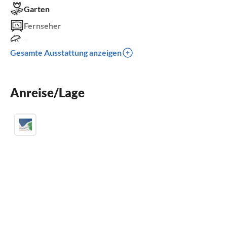
Garten
Fernseher
Terrasse
Gesamte Ausstattung anzeigen
Spülmaschine
Waschmaschine
Anreise/Lage
Kinderbett