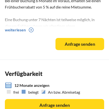
Bei einer Buchung 6 Monate im Voraus, erhalten Sie einen
Frühbucherrabatt von 5 % auf die reine Mietsumme.
Eine Buchung unter 7 Nächten ist teilweise möglich, in
diesem Fall berechnen wir allerdings einen
weiterlesen
Kurzbucheraufschlag.
Die Höhe des Aufschlags erfragen Sie bitte unter 0 48 54 -
Anfrage senden
14 41.
Verfügbarkeit
12 Monate anzeigen
frei
belegt
An bzw. Abreisetag
Anfrage senden