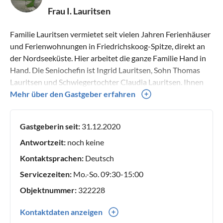
Frau I. Lauritsen
Familie Lauritsen vermietet seit vielen Jahren Ferienhäuser
und Ferienwohnungen in Friedrichskoog-Spitze, direkt an
der Nordseeküste. Hier arbeitet die ganze Familie Hand in
Hand. Die Seniochefin ist Ingrid Lauritsen, Sohn Thomas
Lauritsen und Schwiegertochter Claudia Lauritsen. Ihnen
den Urlaub so schön wie möglich zu machen ist unsere
Mehr über den Gastgeber erfahren
Aufgabe, dafür sind wir 7 Tage die Woche / 365 Tage im Jahr
für Sie da. Wenn etwas nicht in Ordnung ist, melden Sie sich
Gastgeberin seit:
31.12.2020
einfach bei uns im Büro, wir sorgen dafür dass es danach in
Ordnung ist. Hier Urlaub machen ist ein wenig wie nach
Antwortzeit:
noch keine
Hause kommen. Wir freuen uns Sie vielleicht bald als Gast
Kontaktsprachen:
Deutsch
begrüßen zu können. Moin und bis bald Ihre Familie
Servicezeiten:
Mo.-So. 09:30-15:00
Lauritsen
Objektnummer:
322228
Kontaktdaten anzeigen