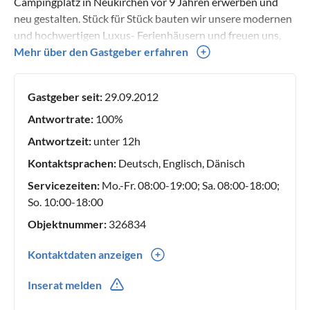
Campingplatz in Neukirchen vor 9 Jahren erwerben und
neu gestalten. Stück für Stück bauten wir unsere modernen
und hochwertigen Luxus- Ferienhäusern und freuen uns,
wenn Gäste unser schönes und ruhiges Fleckchen Erde
Mehr über den Gastgeber erfahren
genauso lieben und schätzen, wie wir es tun. Carsten &
Anne Vierck
Gastgeber seit:
29.09.2012
Antwortrate:
100%
Antwortzeit:
unter 12h
Kontaktsprachen:
Deutsch, Englisch, Dänisch
Servicezeiten:
Mo.-Fr. 08:00-19:00; Sa. 08:00-18:00;
So. 10:00-18:00
Objektnummer:
326834
Kontaktdaten anzeigen
0049(0) 4635293110
Inserat melden
0049(0) 1709964571