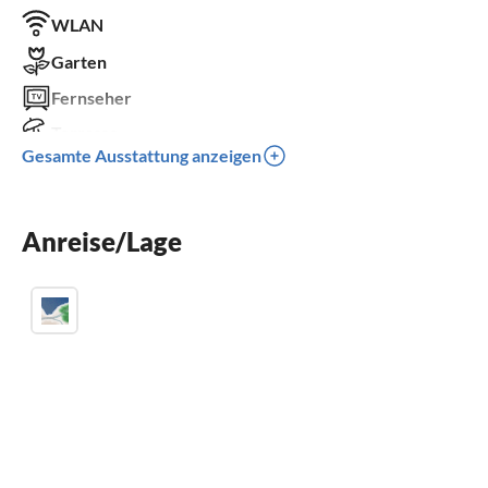
WLAN
Garten
Fernseher
Terrasse
Gesamte Ausstattung anzeigen
Spülmaschine
Waschmaschine
Anreise/Lage
Sauna