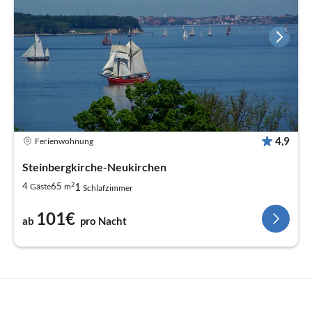
4,9
Ferienwohnung
Steinbergkirche-Neukirchen
2
1
4
65
Gäste
m
Schlafzimmer
101€
ab
pro Nacht