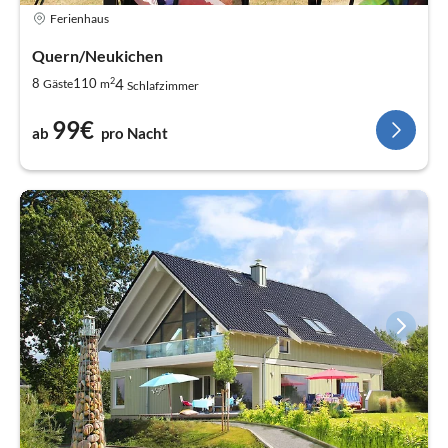
Ferienhaus
Quern/Neukichen
2
4
8
110
Gäste
m
Schlafzimmer
99€
ab
pro Nacht