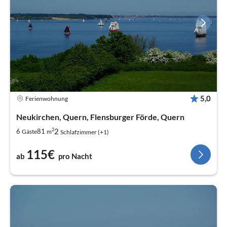
5,0
Ferienwohnung
Neukirchen, Quern, Flensburger Förde, Quern
2
2
6
81
Gäste
m
Schlafzimmer (+1)
115€
ab
pro Nacht