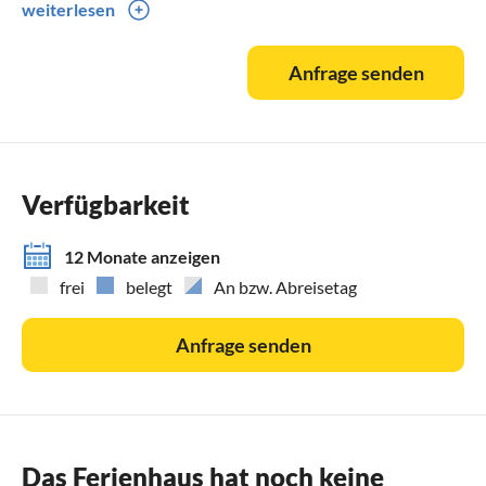
weiterlesen
können Sie Richtung Norden "Fernsehen"
Was gibt es schöneres, als den Booten beim Segeln
Anfrage senden
zuzuschauen oder am Abend die Lichter von Sonderburg zu
beobachten? Der direkte Wasserblick lädt aus der oberen
Etage förmlich dazu ein.
Verfügbarkeit
12 Monate anzeigen
frei
belegt
An bzw. Abreisetag
Anfrage senden
Das Ferienhaus hat noch keine