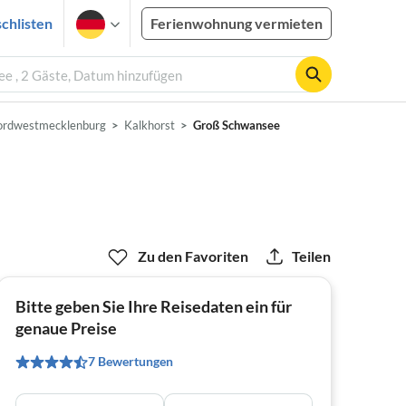
chlisten
Ferienwohnung vermieten
e , 2 Gäste, Datum hinzufügen
rdwestmecklenburg
Kalkhorst
Groß Schwansee
Zu den Favoriten
Teilen
Bitte geben Sie Ihre Reisedaten ein für
genaue Preise
7 Bewertungen