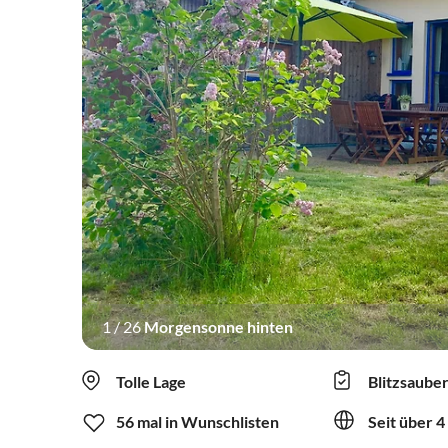
1
/
26
Morgensonne hinten
Tolle Lage
Blitzsaube
56 mal in Wunschlisten
Seit über 4