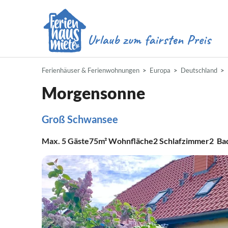
Ferienhäuser & Ferienwohnungen
Europa
Deutschland
Morgensonne
Groß Schwansee
Max.
5
Gäste
75m²
Wohnfläche
2
Schlafzimmer
2
Ba