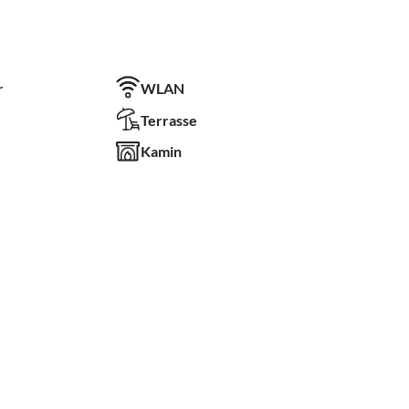
r
WLAN
Terrasse
Kamin