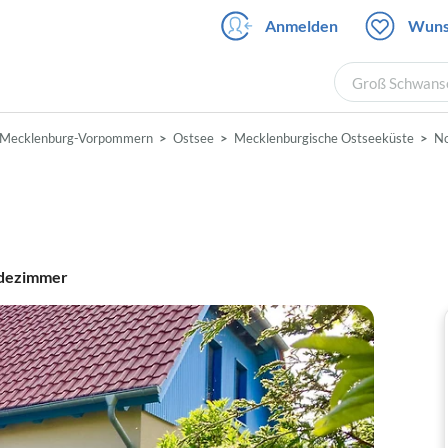
Anmelden
Wuns
Groß Schwanse
Mecklenburg-Vorpommern
Ostsee
Mecklenburgische Ostseeküste
No
dezimmer