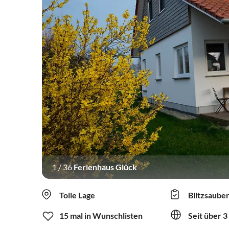
1
/
36
Ferienhaus Glück
Tolle Lage
Blitzsaube
15 mal in Wunschlisten
Seit über 3