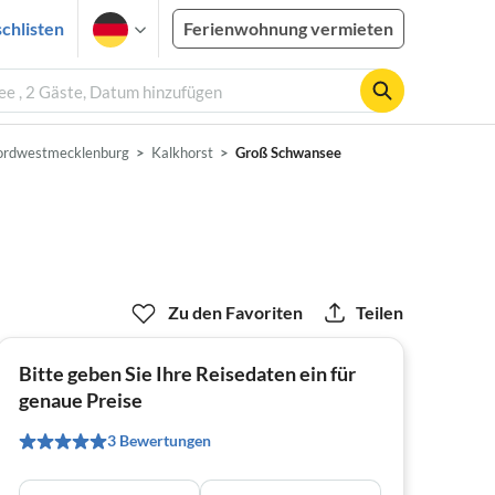
chlisten
Ferienwohnung vermieten
e , 2 Gäste, Datum hinzufügen
rdwestmecklenburg
Kalkhorst
Groß Schwansee
Zu den Favoriten
Teilen
Bitte geben Sie Ihre Reisedaten ein für
genaue Preise
3 Bewertungen