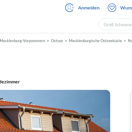
Anmelden
Wuns
Groß Schwanse
Mecklenburg-Vorpommern
Ostsee
Mecklenburgische Ostseeküste
No
dezimmer