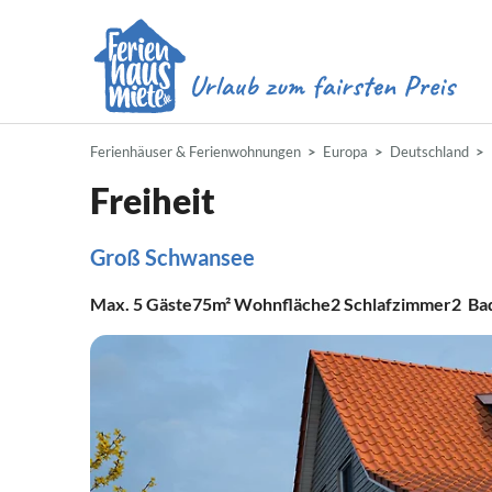
Ferienhäuser & Ferienwohnungen
Europa
Deutschland
Freiheit
Groß Schwansee
Max.
5
Gäste
75m²
Wohnfläche
2
Schlafzimmer
2
Ba