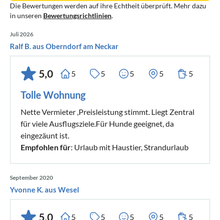
Die Bewertungen werden auf ihre Echtheit überprüft. Mehr dazu
in unseren
Bewertungsrichtlinien
.
Juli 2026
Ralf B. aus Oberndorf am Neckar
5,0
5
5
5
5
5
Tolle Wohnung
Nette Vermieter ,Preisleistung stimmt. Liegt Zentral
für viele Ausflugsziele.Für Hunde geeignet, da
eingezäunt ist.
Empfohlen für
: Urlaub mit Haustier, Strandurlaub
September 2020
Yvonne K. aus Wesel
5,0
5
5
5
5
5