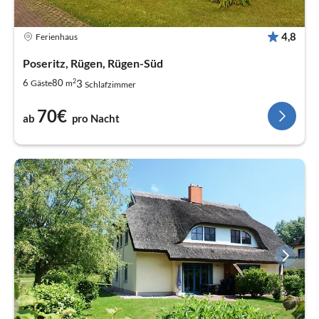
4,8
Ferienhaus
Poseritz, Rügen, Rügen-Süd
2
3
6
80
Gäste
m
Schlafzimmer
70€
ab
pro Nacht