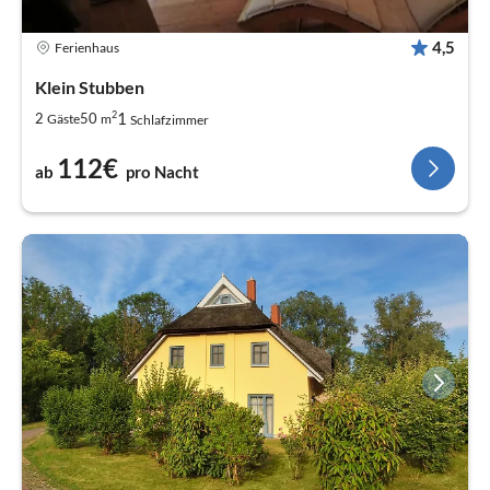
4,5
Ferienhaus
Klein Stubben
2
1
2
50
Gäste
m
Schlafzimmer
112€
ab
pro Nacht