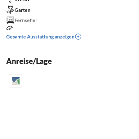
Garten
Fernseher
Terrasse
Gesamte Ausstattung anzeigen
Spülmaschine
Waschmaschine
Anreise/Lage
Kamin