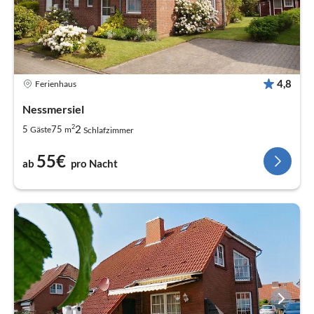
4,8
Ferienhaus
Nessmersiel
2
2
5
75
Gäste
m
Schlafzimmer
55€
ab
pro Nacht