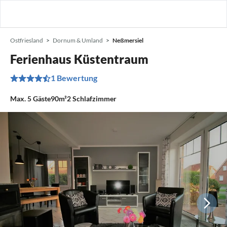
Ostfriesland
Dornum & Umland
Neßmersiel
Ferienhaus Küstentraum
1 Bewertung
Max.
5
Gäste
90m²
2
Schlafzimmer