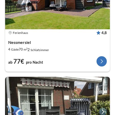
4,8
Ferienhaus
Nessmersiel
2
2
4
70
Gäste
m
Schlafzimmer
77€
ab
pro Nacht