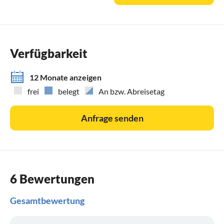
Venedig ist natürlich ebenfalls ein lohnendes Ziel. Am
besten mit dem Auto nach Verona und dort die
Bahnhofsgarage per Internet buchen (15 EUR /TAG)
Zugtickets direkt auf die Lagune (nicht den Bahnhof Mestre
Verfügbarkeit
buchen) gibt es ab 10 EUR für die einfache Strecke.
Streßfreier kann man Venedig nicht genießen.
12 Monate anzeigen
Zahlreiche Tagesausflugsziele bieten sich an, z.B. Verona;
frei
belegt
An bzw. Abreisetag
Brescia, Limone und Gardone Riviera per Fähre von Torri
del Benaco bzw. Malcesine erreichbar, an jedem Wochentag
Anfrage senden
gibt es in den Nachbarorten und auch Torri (Montag) und
Garda (Freitag) die typischen Wochenmärkte.
6 Bewertungen
Gesamtbewertung