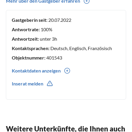
von Urlauberbussen etc. verschont, Restaurants, Eisdiele,
Mehr über den Gastgeber erfahren
Dorfplatz und Tante Emma Laden in Laufnähe. Für
spontane Buchungen z.B. am Anreisetag bitte +49 175
Gastgeberin seit:
20.07.2022
2917914 anrufen Termin 27.7. bis 3.8. nur diese Nummer
kontaktieren
Antwortrate:
100%
Antwortzeit:
unter 3h
Kontaktsprachen:
Deutsch, Englisch, Französisch
Objektnummer:
401543
Kontaktdaten anzeigen
0049(0) 15112132097
Inserat melden
0049(0) 1752917914
Weitere Unterkünfte, die Ihnen auch