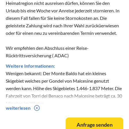
Heimatregion nicht ausreisen dürfen, können Sie den
Urlaub bis eine Woche vor Anreise jederzeit stornieren. In
diesem Fall fallen für Sie keine Stornokosten an. Die
geleistete Zahlung wird nach Ihrer Wahl zurücküerwiesen
oder für einen neu zu vereinbarenden Termin verwendet.
Wir empfehlen den Abschluss einer Reise-
Rücktrittsversicherung ( ADAC)
Weitere Informationen:
Wenigen bekannt: Der Monte Baldo hat ein kleines
Skigebiet welches per Gondel von Malcesine genutzt
werden kann. Höhe des Skigebietes 1.446-1.837 Meter. Die
Fahrzeit von Torri del Benaco nach Malcesine beträgt ca. 30
Minuten im Winter.
weiterlesen
Die Lifte werden in aller Regel von kurz vor Weihnachten
bis Ende März betrieben.
Anfrage senden
Nähere Info unter "www.bergfex.it"