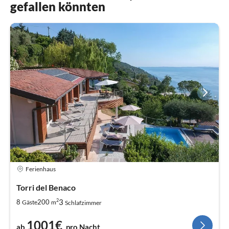
gefallen könnten
Ferienhaus
Torri del Benaco
2
3
8
200
Gäste
m
Schlafzimmer
1001€
ab
pro Nacht