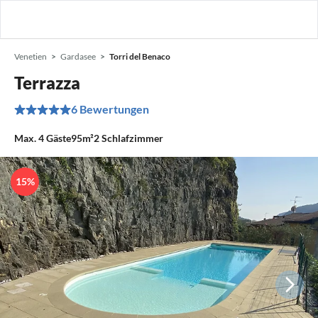
Venetien
Gardasee
Torri del Benaco
Terrazza
6 Bewertungen
Max.
4
Gäste
95m²
2
Schlafzimmer
15%