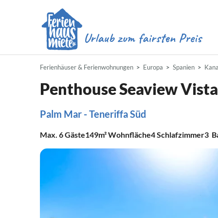
Ferienhäuser & Ferienwohnungen
Europa
Spanien
Kana
Penthouse Seaview Vist
Palm Mar - Teneriffa Süd
Max.
6
Gäste
149m²
Wohnfläche
4
Schlafzimmer
3
B