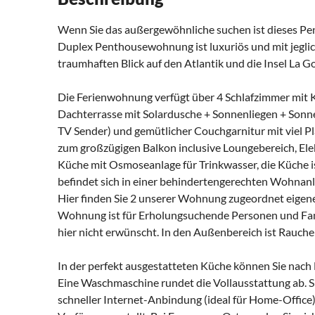
Wenn Sie das außergewöhnliche suchen ist dieses Pent
Duplex Penthousewohnung ist luxuriös und mit jeglic
traumhaften Blick auf den Atlantik und die Insel La Go
Die Ferienwohnung verfügt über 4 Schlafzimmer mit 
Dachterrasse mit Solardusche + Sonnenliegen + Sonn
TV Sender) und gemütlicher Couchgarnitur mit viel 
zum großzügigen Balkon inclusive Loungebereich, Ele
Küche mit Osmoseanlage für Trinkwasser, die Küche i
befindet sich in einer behindertengerechten Wohnan
Hier finden Sie 2 unserer Wohnung zugeordnet eigene
Wohnung ist für Erholungsuchende Personen und Famil
hier nicht erwünscht. In den Außenbereich ist Rauch
In der perfekt ausgestatteten Küche können Sie nach
Eine Waschmaschine rundet die Vollausstattung ab.
schneller Internet-Anbindung (ideal für Home-Office