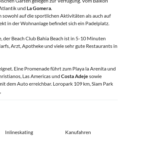
pischen Garten gelegen zur Verfügung. Vom Balkon
 Atlantik und
La Gomera
.
 sowohl auf die sportlichen Aktivitäten als auch auf
ekt in der Wohnanlage befindet sich ein Padelplatz.
e, der Beach Club Bahia Beach ist in 5-10 Minuten
darfs, Arzt, Apotheke und viele sehr gute Restaurants in
eeignet. Eine Promenade führt zum Playa la Arenita und
hristianos, Las Americas und
Costa
Adeje
sowie
mit dem Auto erreichbar. Loropark 109 km, Siam Park
,
Inlineskating
Kanufahren