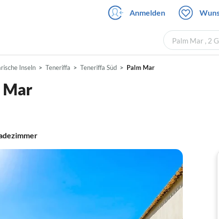
Anmelden
Wuns
Palm Mar , 2 
rische Inseln
Teneriffa
Teneriffa Süd
Palm Mar
a Mar
adezimmer