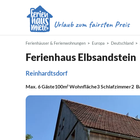
Ferienhäuser & Ferienwohnungen
Europa
Deutschland
Ferienhaus Elbsandstein
Reinhardtsdorf
Max.
6
Gäste
100m²
Wohnfläche
3
Schlafzimmer
2
B