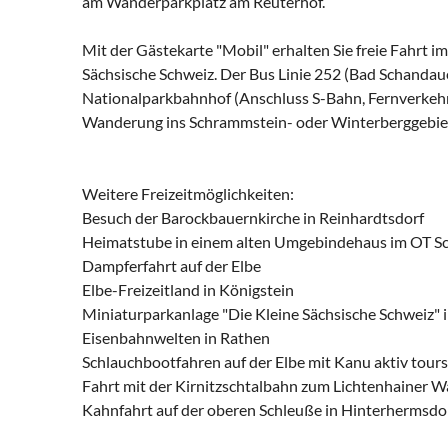
am Wanderparkplatz am Reuterhof.
Mit der Gästekarte "Mobil" erhalten Sie freie Fahrt
Sächsische Schweiz. Der Bus Linie 252 (Bad Schandau
Nationalparkbahnhof (Anschluss S-Bahn, Fernverkehr)
Wanderung ins Schrammstein- oder Winterberggebie
Weitere Freizeitmöglichkeiten:
Besuch der Barockbauernkirche in Reinhardtsdorf
Heimatstube in einem alten Umgebindehaus im OT S
Dampferfahrt auf der Elbe
Elbe-Freizeitland in Königstein
Miniaturparkanlage "Die Kleine Sächsische Schweiz" 
Eisenbahnwelten in Rathen
Schlauchbootfahren auf der Elbe mit Kanu aktiv tours
Fahrt mit der Kirnitzschtalbahn zum Lichtenhainer Wa
Kahnfahrt auf der oberen Schleuße in Hinterhermsdo