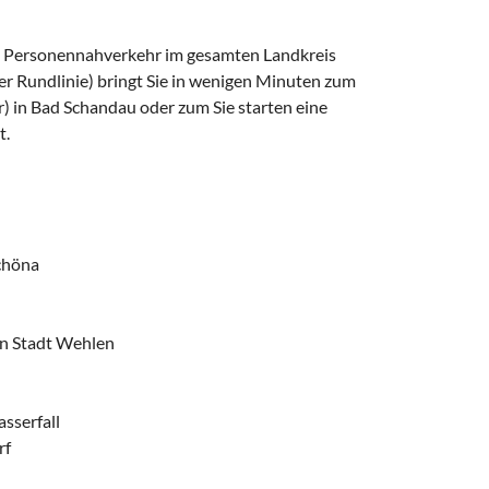
 im Personennahverkehr im gesamten Landkreis
er Rundlinie) bringt Sie in wenigen Minuten zum
 in Bad Schandau oder zum Sie starten eine
t.
chöna
in Stadt Wehlen
sserfall
rf