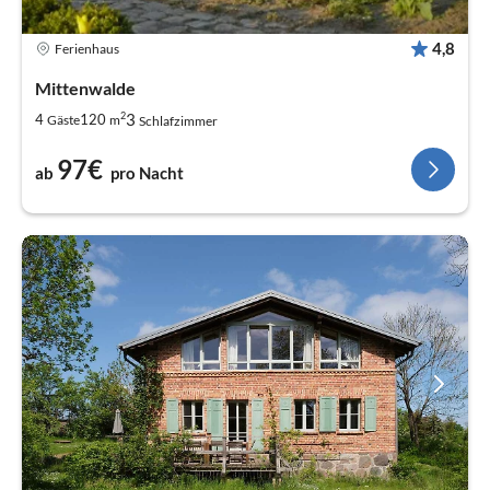
4,8
Ferienhaus
Mittenwalde
2
3
4
120
Gäste
m
Schlafzimmer
97€
ab
pro Nacht