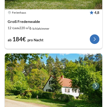
4,8
Ferienhaus
Groß Fredenwalde
2
6
12
220
Gäste
m
Schlafzimmer
184€
ab
pro Nacht