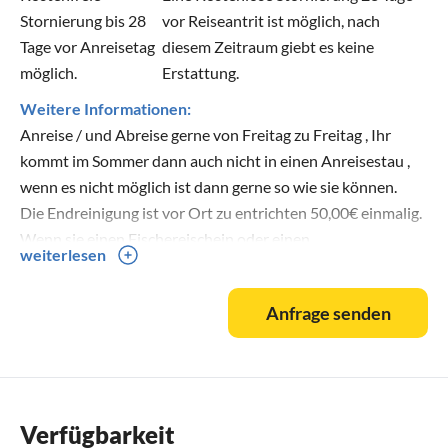
Stornierung bis 28
vor Reiseantrit ist möglich, nach
Tage vor Anreisetag
diesem Zeitraum giebt es keine
möglich.
Erstattung.
Weitere Informationen:
Anreise / und Abreise gerne von Freitag zu Freitag , Ihr
kommt im Sommer dann auch nicht in einen Anreisestau ,
wenn es nicht möglich ist dann gerne so wie sie können.
Die Endreinigung ist vor Ort zu entrichten 50,00€ einmalig.
Wenn sie einen Fischereischein oder einen
weiterlesen
Touristenfischereischein besitzen, können sie die
Angelberechtigung für den See bei mir vor Ort käuflich
Anfrage senden
erwerben. 7 Tage 50€ inkl. Tag und Nacht.
Haben sie noch Fragen ?! rufen sie mich gerne an. 0172
3266176
Verfügbarkeit