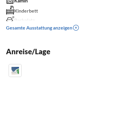
Kamin
Kinderbett
Parkplatz
Gesamte Ausstattung anzeigen
Grill
Kinder willkommen
Anreise/Lage
für Rollstuhl nicht geeignet