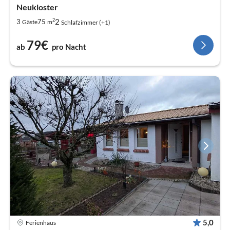
Neukloster
2
2
3
75
Gäste
m
Schlafzimmer (+1)
79€
ab
pro Nacht
5,0
Ferienhaus