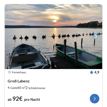
4,9
Ferienhaus
Groß Labenz
2
2
4
60
Gäste
m
Schlafzimmer
92€
ab
pro Nacht