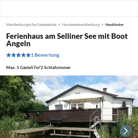
Mecklenburgische Ostseeküste
Nordwestmecklenburg
Neukloster
Ferienhaus am Selliner See mit Boot
Angeln
1 Bewertung
Max.
5
Gäste
57m²
2
Schlafzimmer