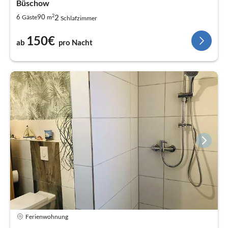
Büschow
2
2
6
90
Gäste
m
Schlafzimmer
150€
ab
pro Nacht
Ferienwohnung