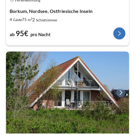
Ferienwohnung
Borkum, Nordsee, Ostfriesische Inseln
2
2
4
75
Gäste
m
Schlafzimmer
95€
ab
pro Nacht