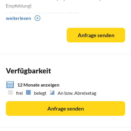
Empfehlung)
auf der Insel weiter mit der Inselbahn
weiterlesen
Wenn Sie per Bahn anreisen und Ihr Gepäck vorab
aufgeben möchten, finden Sie Infos unter:
Anfrage senden
bahn.de/gepaeckservice
Weitere Infos auf unserer Homepage: Südstrandnest-
Borkum.de (ja, mit ü !!)
Verfügbarkeit
12 Monate anzeigen
frei
belegt
An bzw. Abreisetag
Anfrage senden