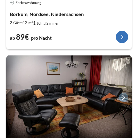
Ferienwohnung
Borkum, Nordsee, Niedersachsen
2
1
2
42
Gäste
m
Schlafzimmer
89€
ab
pro Nacht