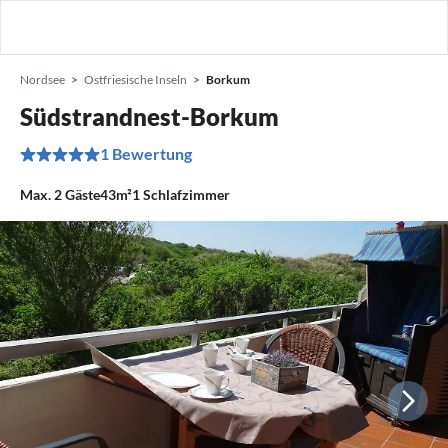
Nordsee
Ostfriesische Inseln
Borkum
Südstrandnest-Borkum
1 Bewertung
Max.
2
Gäste
43m²
1
Schlafzimmer