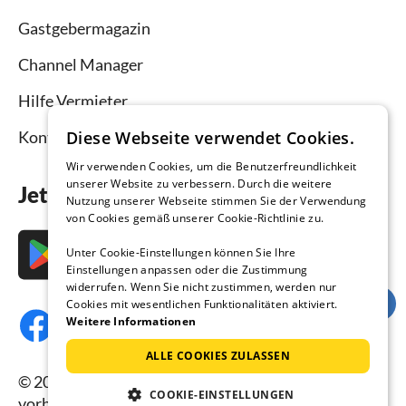
Gastgebermagazin
Channel Manager
Hilfe Vermieter
Diese Webseite verwendet Cookies.
Kontakt
Wir verwenden Cookies, um die Benutzerfreundlichkeit
unserer Website zu verbessern. Durch die weitere
Jetzt die App downloaden
Nutzung unserer Webseite stimmen Sie der Verwendung
von Cookies gemäß unserer Cookie-Richtlinie zu.
Unter Cookie-Einstellungen können Sie Ihre
Einstellungen anpassen oder die Zustimmung
widerrufen. Wenn Sie nicht zustimmen, werden nur
Cookies mit wesentlichen Funktionalitäten aktiviert.
Weitere Informationen
ALLE COOKIES ZULASSEN
© 2026 Ferienhausmiete.de, alle Rechte
COOKIE-EINSTELLUNGEN
vorbehalten.