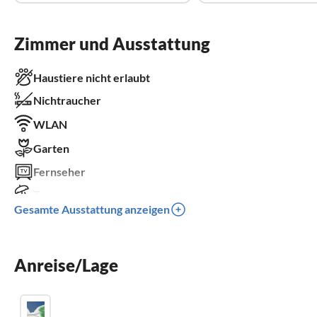
Zimmer und Ausstattung
Haustiere nicht erlaubt
Nichtraucher
WLAN
Garten
Fernseher
Terrasse
Gesamte Ausstattung anzeigen
Spülmaschine
Balkon
Anreise/Lage
Kinderbett