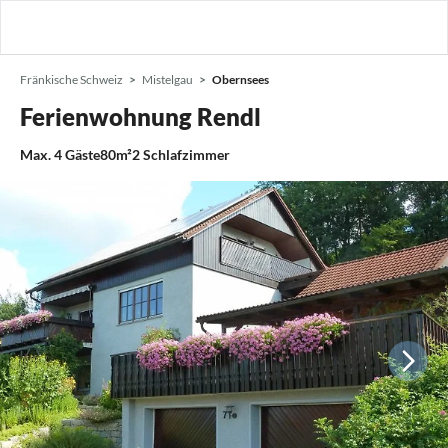
Fränkische Schweiz
Mistelgau
Obernsees
Ferienwohnung Rendl
Max.
4
Gäste
80m²
2
Schlafzimmer