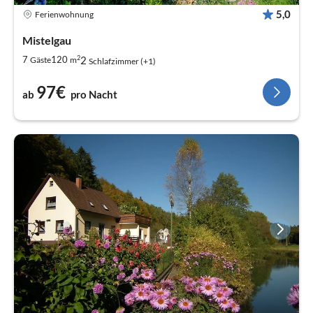
5,0
Ferienwohnung
Mistelgau
2
2
7
120
Gäste
m
Schlafzimmer (+1)
97€
ab
pro Nacht