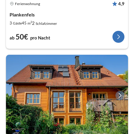
4,9
Ferienwohnung
Plankenfels
2
2
3
45
Gäste
m
Schlafzimmer
50€
ab
pro Nacht