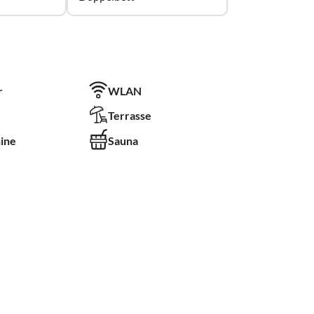
r
WLAN
Terrasse
ine
Sauna