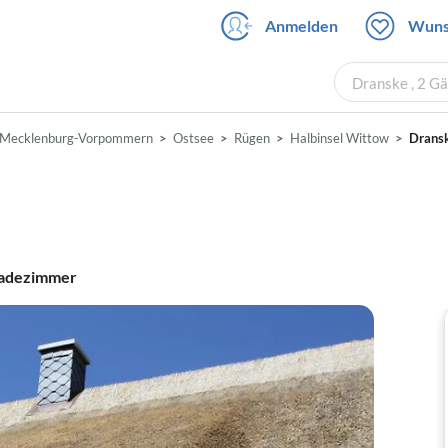
Anmelden
Wuns
Dranske , 2 G
Mecklenburg-Vorpommern
Ostsee
Rügen
Halbinsel Wittow
Drans
adezimmer