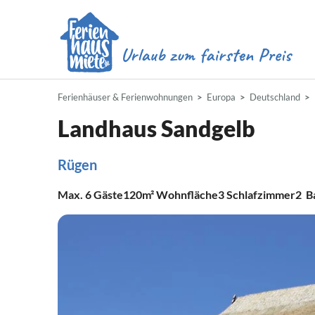
Ferienhäuser & Ferienwohnungen
Europa
Deutschland
Landhaus Sandgelb
Rügen
Max.
6
Gäste
120m²
Wohnfläche
3
Schlafzimmer
2
B