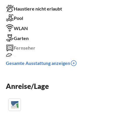
Haustiere nicht erlaubt
Pool
WLAN
Garten
Fernseher
Terrasse
Gesamte Ausstattung anzeigen
Spülmaschine
Waschmaschine
Anreise/Lage
Kamin