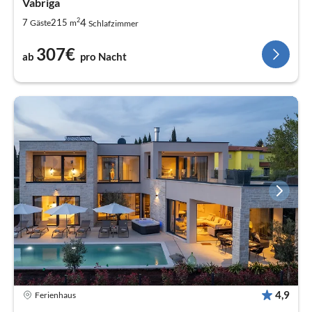
Vabriga
2
4
7
215
Gäste
m
Schlafzimmer
307€
ab
pro Nacht
4,9
Ferienhaus