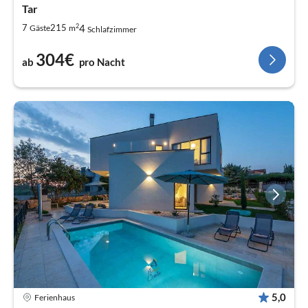
Tar
2
4
7
215
Gäste
m
Schlafzimmer
304€
ab
pro Nacht
5,0
Ferienhaus