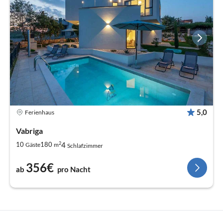
5,0
Ferienhaus
Vabriga
2
4
10
180
Gäste
m
Schlafzimmer
356€
ab
pro Nacht