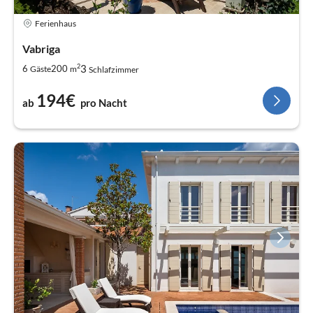
Ferienhaus
Vabriga
2
3
6
200
Gäste
m
Schlafzimmer
194€
ab
pro Nacht