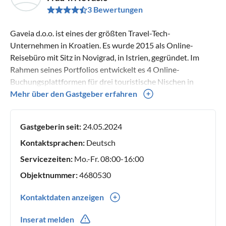
3 Bewertungen
Gaveia d.o.o. ist eines der größten Travel-Tech-
Unternehmen in Kroatien. Es wurde 2015 als Online-
Reisebüro mit Sitz in Novigrad, in Istrien, gegründet. Im
Rahmen seines Portfolios entwickelt es 4 Online-
Buchungsplattformen für drei touristische Nischen in
Kroatien und Europa - Camping, Mobilheime sowie Villen
Mehr über den Gastgeber erfahren
und Ferienhäuser.
Gastgeberin seit:
24.05.2024
Kontaktsprachen:
Deutsch
Servicezeiten:
Mo.-Fr. 08:00-16:00
Objektnummer:
4680530
Kontaktdaten anzeigen
8000010799
Inserat melden