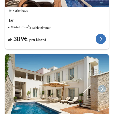
Ferienhaus
Tar
2
3
6
195
Gäste
m
Schlafzimmer
309€
ab
pro Nacht