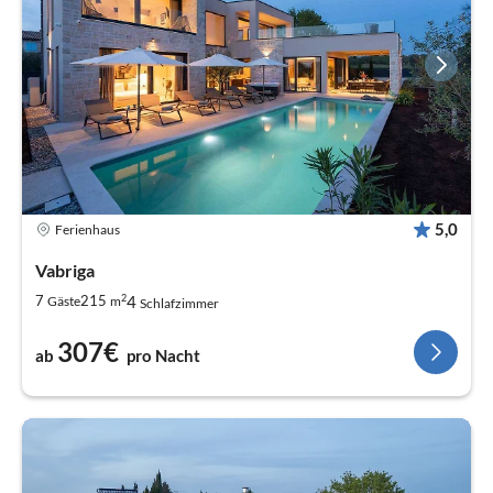
5,0
Ferienhaus
Vabriga
2
4
7
215
Gäste
m
Schlafzimmer
307€
ab
pro Nacht