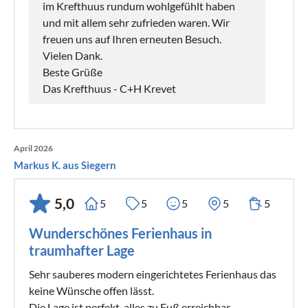
im Krefthuus rundum wohlgefühlt haben
und mit allem sehr zufrieden waren. Wir
freuen uns auf Ihren erneuten Besuch.
Vielen Dank.
Beste Grüße
Das Krefthuus - C+H Krevet
April 2026
Markus K. aus Siegern
5,0
5
5
5
5
5
Wunderschönes Ferienhaus in
traumhafter Lage
Sehr sauberes modern eingerichtetes Ferienhaus das
keine Wünsche offen lässt.
Die Lage ist perfekt, alles zu Fuß erreichbar.