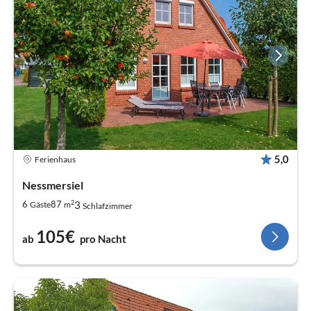
5,0
Ferienhaus
Nessmersiel
2
3
6
87
Gäste
m
Schlafzimmer
105€
ab
pro Nacht