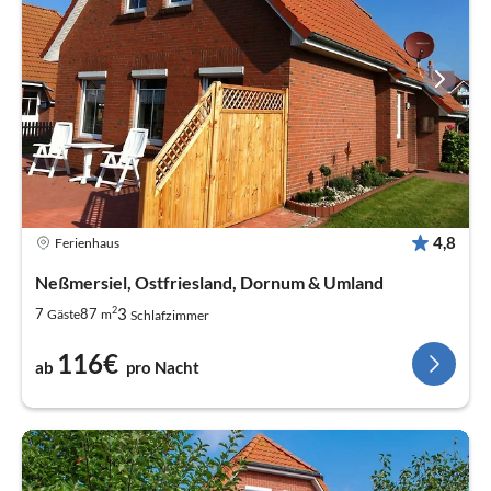
4,8
Ferienhaus
Neßmersiel, Ostfriesland, Dornum & Umland
2
3
7
87
Gäste
m
Schlafzimmer
116€
ab
pro Nacht