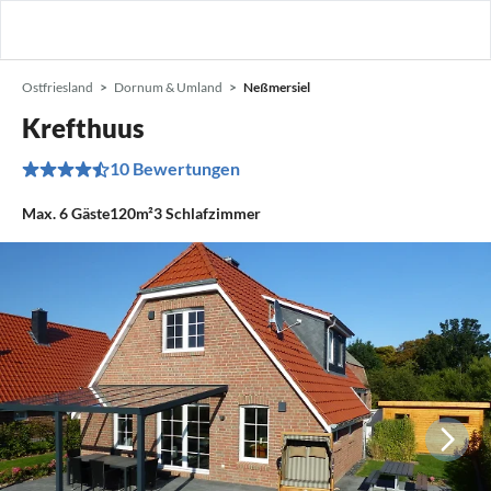
Ostfriesland
Dornum & Umland
Neßmersiel
Krefthuus
10 Bewertungen
Max.
6
Gäste
120m²
3
Schlafzimmer