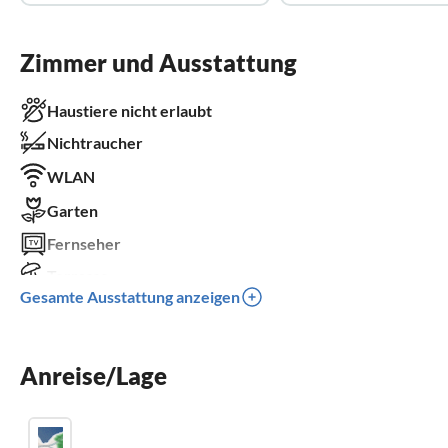
Zimmer und Ausstattung
Haustiere nicht erlaubt
Nichtraucher
WLAN
Garten
Fernseher
Terrasse
Gesamte Ausstattung anzeigen
Spülmaschine
Waschmaschine
Anreise/Lage
Sauna