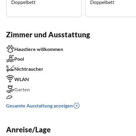
Doppelbett
Doppelbett
Zimmer und Ausstattung
Haustiere willkommen
Pool
Nichtraucher
WLAN
Garten
Terrasse
Gesamte Ausstattung anzeigen
Spülmaschine
Waschmaschine
Anreise/Lage
Kamin