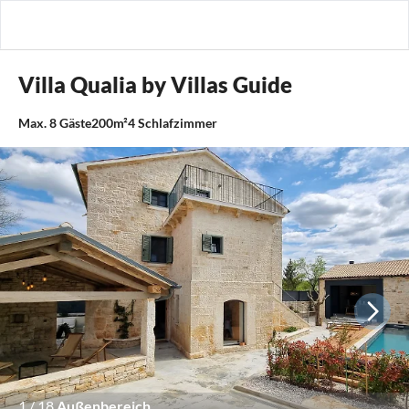
Villa Qualia by Villas Guide
Max.
8
Gäste
200m²
4
Schlafzimmer
1
/
18
Außenbereich