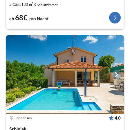
2
3
5
130
Gäste
m
Schlafzimmer
68€
ab
pro Nacht
4,0
Ferienhaus
Srbinjak