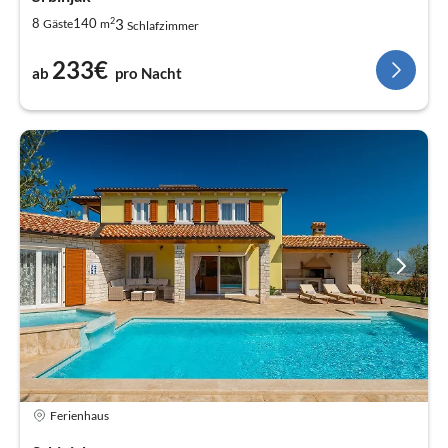
2
3
8
140
Gäste
m
Schlafzimmer
233€
ab
pro Nacht
Ferienhaus