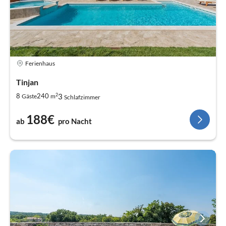
Ferienhaus
Tinjan
2
3
8
240
Gäste
m
Schlafzimmer
188€
ab
pro Nacht