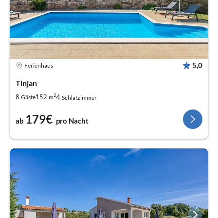
5,0
Ferienhaus
Tinjan
2
4
8
152
Gäste
m
Schlafzimmer
179€
ab
pro Nacht