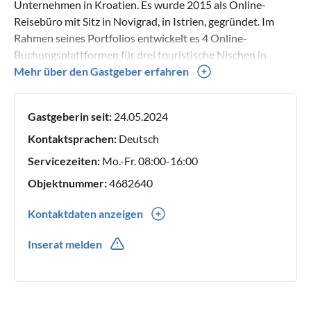
Unternehmen in Kroatien. Es wurde 2015 als Online-
Reisebüro mit Sitz in Novigrad, in Istrien, gegründet. Im
Rahmen seines Portfolios entwickelt es 4 Online-
Buchungsplattformen für drei touristische Nischen in
Kroatien und Europa - Camping, Mobilheime sowie Villen
Mehr über den Gastgeber erfahren
und Ferienhäuser.
Gastgeberin seit:
24.05.2024
Kontaktsprachen:
Deutsch
Servicezeiten:
Mo.-Fr. 08:00-16:00
Objektnummer:
4682640
Kontaktdaten anzeigen
8000010799
Inserat melden