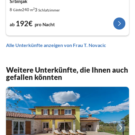
Srbinjak
2
3
8
240
Gäste
m
Schlafzimmer
192€
ab
pro Nacht
Alle Unterkünfte anzeigen von Frau T. Novacic
Weitere Unterkünfte, die Ihnen auch
gefallen könnten