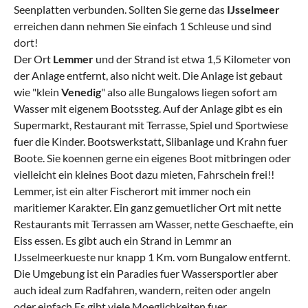
Seenplatten verbunden. Sollten Sie gerne das
IJsselmeer
erreichen dann nehmen Sie einfach 1 Schleuse und sind
dort!
Der Ort
Lemmer
und der Strand ist etwa 1,5 Kilometer von
der Anlage entfernt, also nicht weit. Die Anlage ist gebaut
wie "klein
Venedig
" also alle Bungalows liegen sofort am
Wasser mit eigenem Bootssteg. Auf der Anlage gibt es ein
Supermarkt, Restaurant mit Terrasse, Spiel und Sportwiese
fuer die Kinder. Bootswerkstatt, Slibanlage und Krahn fuer
Boote. Sie koennen gerne ein eigenes Boot mitbringen oder
vielleicht ein kleines Boot dazu mieten, Fahrschein frei!!
Lemmer, ist ein alter Fischerort mit immer noch ein
maritiemer Karakter. Ein ganz gemuetlicher Ort mit nette
Restaurants mit Terrassen am Wasser, nette Geschaefte, ein
Eiss essen. Es gibt auch ein Strand in Lemmr an
IJsselmeerkueste nur knapp 1 Km. vom Bungalow entfernt.
Die Umgebung ist ein Paradies fuer Wassersportler aber
auch ideal zum Radfahren, wandern, reiten oder angeln
oder einfach Es gibt viele Moeglichkeiten fuer