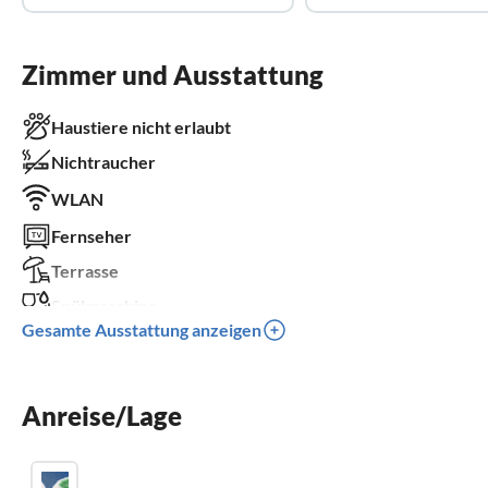
Zimmer und Ausstattung
Haustiere nicht erlaubt
Nichtraucher
WLAN
Fernseher
Terrasse
Spülmaschine
Gesamte Ausstattung anzeigen
Waschmaschine
Kinderbett
Anreise/Lage
Parkplatz