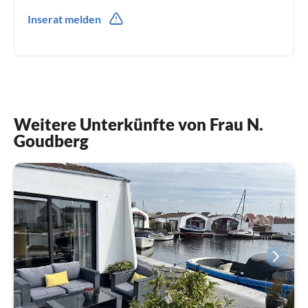
0031(0) 628470224
Inserat melden
0031(0) 628470224
Weitere Unterkünfte von Frau N.
Goudberg