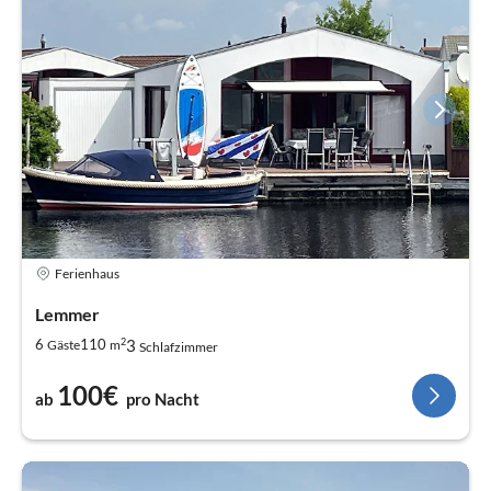
Ferienhaus
Lemmer
2
3
6
110
Gäste
m
Schlafzimmer
100€
ab
pro Nacht