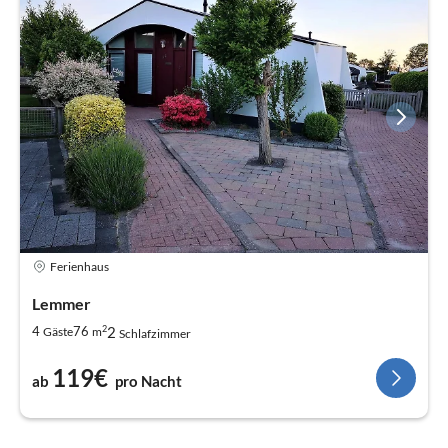
Ferienhaus
Lemmer
2
2
4
76
Gäste
m
Schlafzimmer
119€
ab
pro Nacht