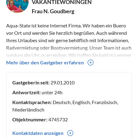
VAKANTIEWONINGEN
Frau N. Goudberg
Aqua-State ist keine Internet Firma. Wir haben ein Buero
vor Ort und werden Sie herzlich begrüßen. Auch während
Ihres Urlaubes sind wir gerne behilflich mit Informationen,
Radvermietung oder Bootsvermietung. Unser Team ist auch
rundum die Uhr zu erreichen. Wir hoffen Sie bald in Lemmer
begrüßen zu dürfen.
Mehr über den Gastgeber erfahren
Gastgeberin seit:
29.01.2010
Antwortzeit:
unter 24h
Kontaktsprachen:
Deutsch, Englisch, Französisch,
Niederländisch
Objektnummer:
4745732
Kontaktdaten anzeigen