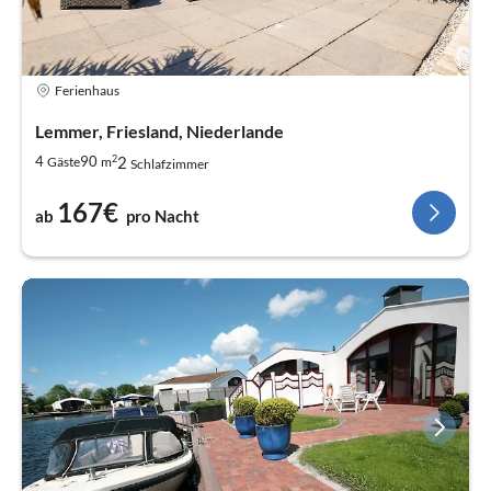
Ferienhaus
Lemmer, Friesland, Niederlande
2
2
4
90
Gäste
m
Schlafzimmer
167€
ab
pro Nacht