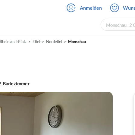
Anmelden
Wuns
Monschau , 2 
Rheinland-Pfalz
Eifel
Nordeifel
Monschau
2
Badezimmer