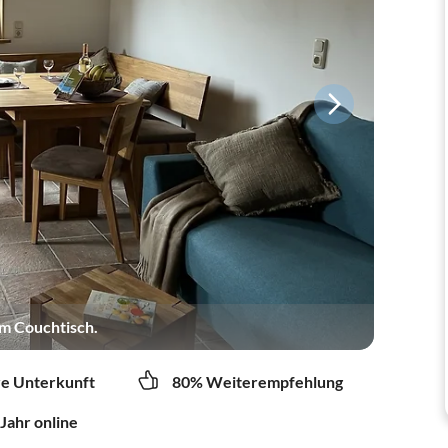
m Couchtisch.
re Unterkunft
80% Weiterempfehlung
 Jahr online