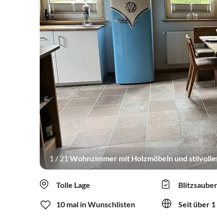
1
/
21
Wohnzimmer mit Holzmöbeln und stilvolle
Tolle Lage
Blitzsaube
10 mal in Wunschlisten
Seit über 1