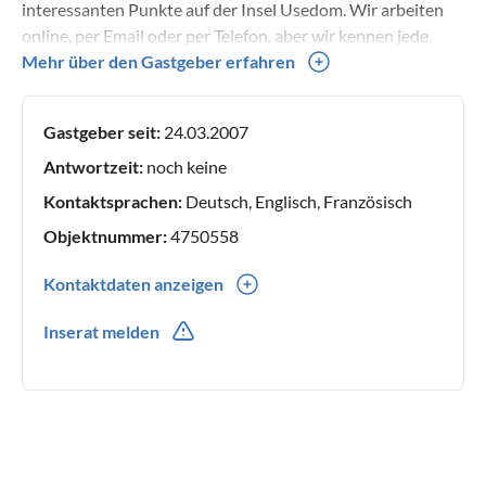
interessanten Punkte auf der Insel Usedom. Wir arbeiten
online, per Email oder per Telefon, aber wir kennen jede
Wohnung persönlich.
Mehr über den Gastgeber erfahren
Gastgeber seit:
24.03.2007
Antwortzeit:
noch keine
Kontaktsprachen:
Deutsch, Englisch, Französisch
Objektnummer:
4750558
Kontaktdaten anzeigen
0049(0) 1603658726
Inserat melden