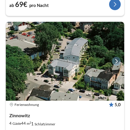
69€
ab
pro Nacht
5,0
Ferienwohnung
Zinnowitz
2
1
4
44
Gäste
m
Schlafzimmer