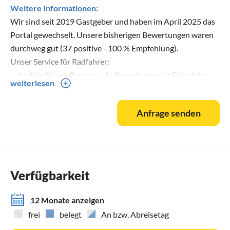
Weitere Informationen:
Wir sind seit 2019 Gastgeber und haben im April 2025 das
Portal gewechselt. Unsere bisherigen Bewertungen waren
durchweg gut (37 positive - 100 % Empfehlung).
Unser Service für Radfahrer:
- abschließbarer Raum zur Aufbewahrung der Fahrräder
weiterlesen
mit Lademöglichkeit
- Raum zum Trocknen von Kleidung und Ausrüstung
Anfrage senden
- Informationen zum regionalen touristischen Angebot für
Radurlauber
- Bereitstellung eines Fahrrad-Reparatursets,
Fahrradpumpe, Montageständer
- Kooperation mit einer Fahrradwerkstatt (siehe unsere
Verfügbarkeit
Homepage)
12 Monate anzeigen
frei
belegt
An bzw. Abreisetag