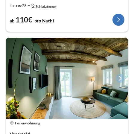
2
2
4
73
Gäste
m
Schlafzimmer
110€
ab
pro Nacht
Ferienwohnung
Versmold