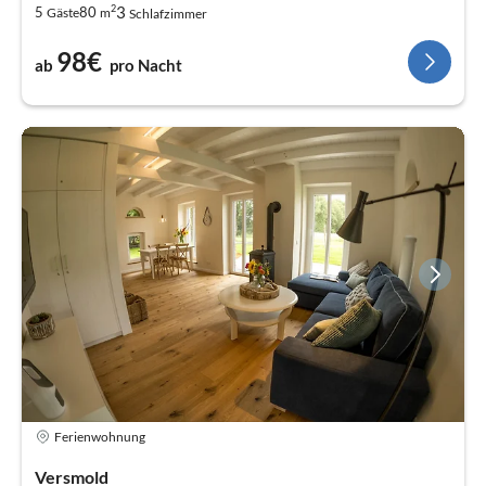
2
3
5
80
Gäste
m
Schlafzimmer
98€
ab
pro Nacht
Ferienwohnung
Versmold