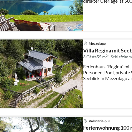
direkter Uferlage ist 5
eingez...
Mezzolago
Villa Regina mit Seeb
2
3 Gäste
55 m
1
Schlafzimm
Ferienhaus "Regina" mit
Personen, Pool, privat
Val Maria-pur
Ferienwohnung 100 m 