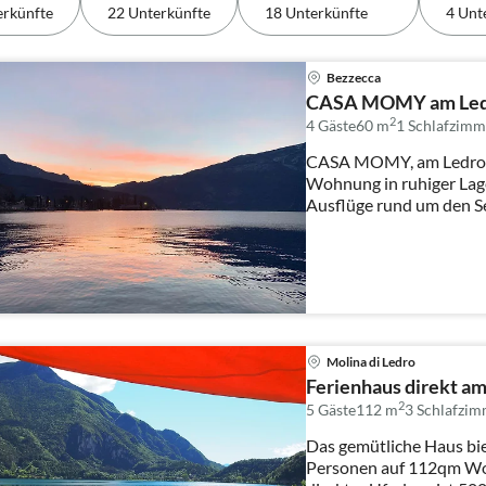
erkünfte
22 Unterkünfte
18 Unterkünfte
4 Unt
Bezzecca
CASA MOMY am Led
2
4 Gäste
60 m
1
Schlafzimm
CASA MOMY, am Ledrose
Wohnung in ruhiger Lag
Ausflüge rund um den Se
Verfügung.
Molina di Ledro
Ferienhaus direkt a
2
5 Gäste
112 m
3
Schlafzim
Das gemütliche Haus bie
Personen auf 112qm Wo