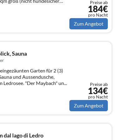
00qm groß (nicht hundesicher
Preise ab
184€
pro Nacht
Zum Angebot
lick, Sauna
er
 eingezäunten Garten für 2 (3)
e Sauna und Aussendusche,
Seeblick in Mezzolago am Ledrosee. "Der Maybach" un...
Preise ab
134€
pro Nacht
Zum Angebot
dal lago di Ledro