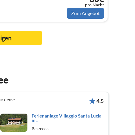
pro Nacht
Zum Angebot
eigen
ee
Mai 2025
4.5
Ferienanlage Villaggio Santa Lucia
in...
Bezzecca