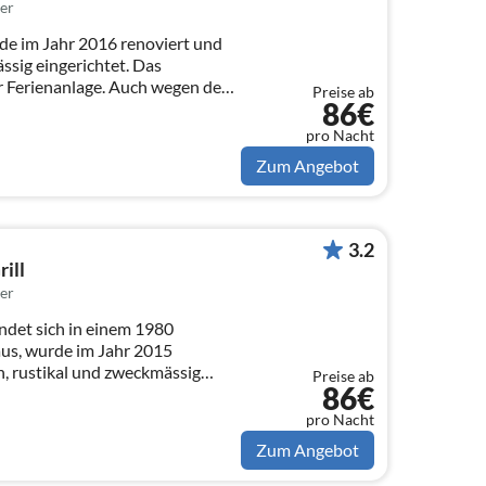
er
e im Jahr 2016 renoviert und
sig eingerichtet. Das
er Ferienanlage. Auch wegen des
Preise ab
86€
pro Nacht
Zum Angebot
3.2
ill
er
ndet sich in einem 1980
us, wurde im Jahr 2015
n, rustikal und zweckmässig
Preise ab
86€
pro Nacht
Zum Angebot