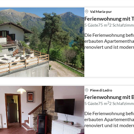
Val Maria-pur
Ferienwohnung mit T
2
5 Gäste
75 m
2
Schlafzimm
Die Ferienwohnung befi
erbauten Apartementha
renoviert und ist moder
eingerichtet. Au...
Pieve di Ledro
Ferienwohnung mit Bl
2
5 Gäste
75 m
2
Schlafzimm
Die Ferienwohnung befi
erbauten Apartementha
renoviert und ist moder
eingerichtet. Au...