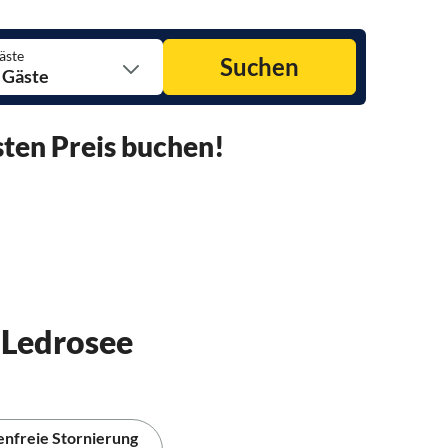
äste
Suchen
 Gäste
ten Preis buchen!
 Ledrosee
enfreie Stornierung