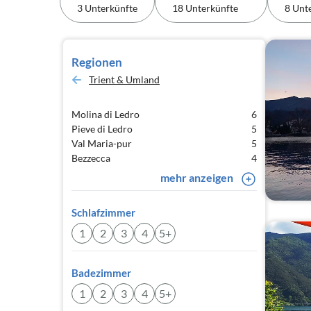
3 Unterkünfte
18 Unterkünfte
8 Unt
Regionen
Trient & Umland
Molina di Ledro
6
Pieve di Ledro
5
Val Maria-pur
5
Bezzecca
4
mehr anzeigen
Schlafzimmer
1
2
3
4
5+
Badezimmer
1
2
3
4
5+