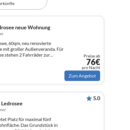
erkünfte
rosee neue Wohnung
er
e, 60qm, neu renovierte
e mit großer Außenveranda. Für
e stehen 2 Fahrräder zur
Preise ab
76€
pro Nacht
Zum Angebot
5.0
m Ledrosee
mer
tet Platz für maximal fünf
hnfläche. Das Grundstück in