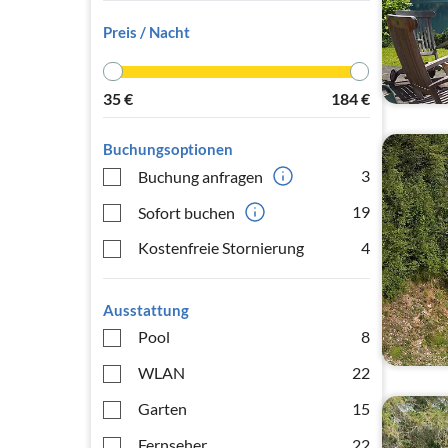
Preis / Nacht
35
€
184
€
Buchungsoptionen
3
Buchung anfragen
19
Sofort buchen
Kostenfreie Stornierung
4
Ausstattung
Pool
8
WLAN
22
Garten
15
Fernseher
22