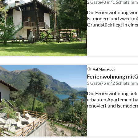
2
2 Gäste
40 m
1
Schlafzimm
Die Ferienwohnung wurd
ist modern und zweckmäs
Grundstück liegt in ein
Ausbli...
Val Maria-pur
Ferienwohnung mitGr
2
5 Gäste
75 m
2
Schlafzimm
Die Ferienwohnung befi
erbauten Apartementha
renoviert und ist moder
eingerichtet. Au...