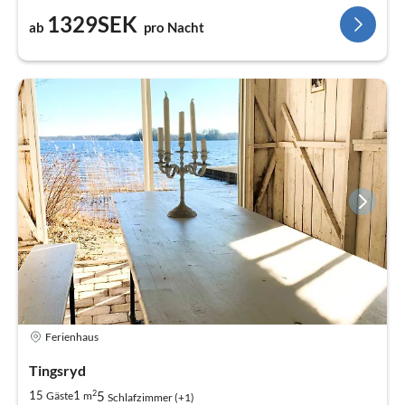
1329SEK
ab
pro Nacht
Ferienhaus
Tingsryd
2
5
15
1
Gäste
m
Schlafzimmer (+1)