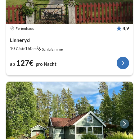
4,9
Ferienhaus
Linneryd
2
6
10
160
Gäste
m
Schlafzimmer
127€
ab
pro Nacht