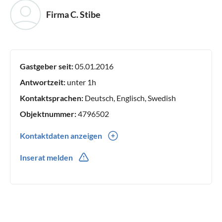
Firma C. Stibe
Gastgeber seit:
05.01.2016
Antwortzeit:
unter 1h
Kontaktsprachen:
Deutsch, Englisch, Swedish
Objektnummer:
4796502
Kontaktdaten anzeigen
0046(0) 706831684
Inserat melden
0046(0) 706831684