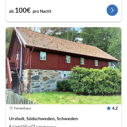
100€
ab
pro Nacht
4,2
Ferienhaus
Urshult, Südschweden, Schweden
2
7
8
150
Gäste
m
Schlafzimmer