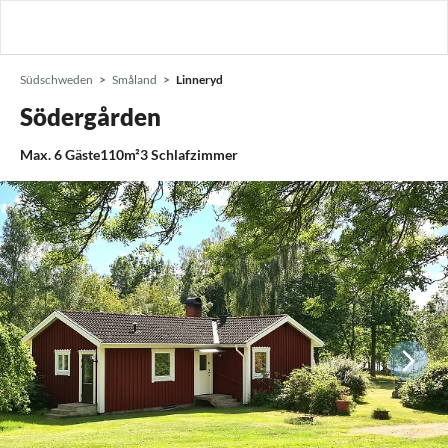
Südschweden
Småland
Linneryd
Södergården
Max.
6
Gäste
110m²
3
Schlafzimmer