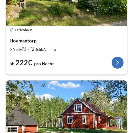
Ferienhaus
Hovmantorp
2
2
6
72
Gäste
m
Schlafzimmer
222€
ab
pro Nacht