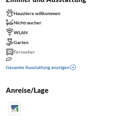
Haustiere willkommen
Nichtraucher
WLAN
Garten
Fernseher
Terrasse
Gesamte Ausstattung anzeigen
Spülmaschine
Waschmaschine
Anreise/Lage
Kamin