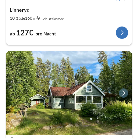
Linneryd
2
6
10
160
Gäste
m
Schlafzimmer
127€
ab
pro Nacht