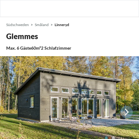
Südschweden
Småland
Linneryd
Glemmes
Max.
6
Gäste
60m²
2
Schlafzimmer