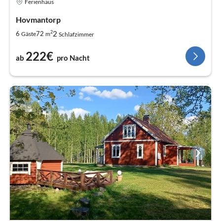
Ferienhaus
Hovmantorp
2
2
6
72
Gäste
m
Schlafzimmer
222€
ab
pro Nacht