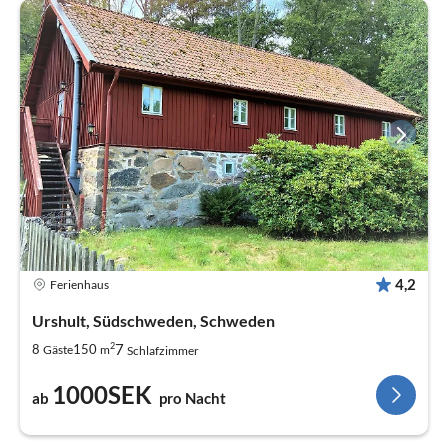
4,2
Ferienhaus
Urshult, Südschweden, Schweden
2
7
8
150
Gäste
m
Schlafzimmer
1000SEK
ab
pro Nacht