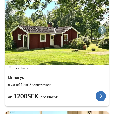
Ferienhaus
Linneryd
2
3
6
110
Gäste
m
Schlafzimmer
1200SEK
ab
pro Nacht