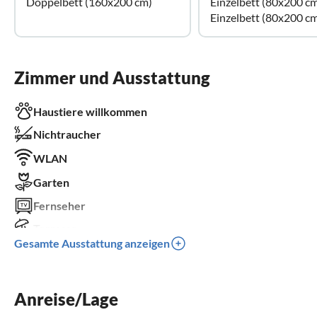
Doppelbett (160x200 cm)
Einzelbett (80x200 c
Einzelbett (80x200 c
Zimmer und Ausstattung
Haustiere willkommen
Nichtraucher
WLAN
Garten
Fernseher
Terrasse
Gesamte Ausstattung anzeigen
Spülmaschine
Waschmaschine
Anreise/Lage
Kamin