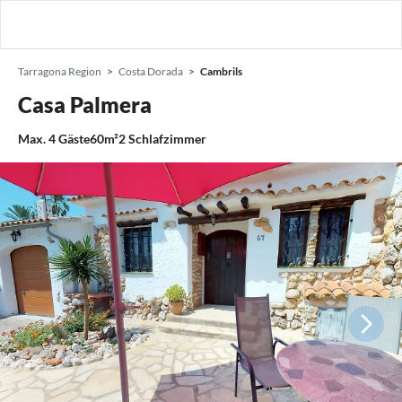
Tarragona Region
Costa Dorada
Cambrils
Casa Palmera
Max.
4
Gäste
60m²
2
Schlafzimmer