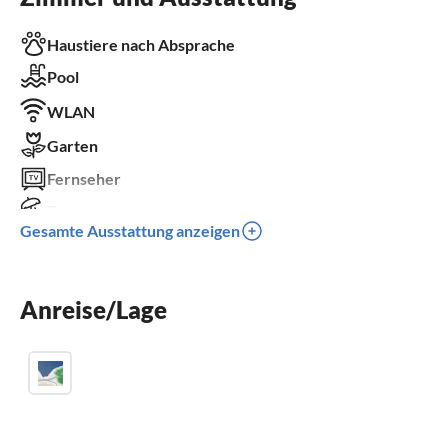
Haustiere nach Absprache
Pool
WLAN
Garten
Fernseher
Terrasse
Gesamte Ausstattung anzeigen
Spülmaschine
Waschmaschine
Anreise/Lage
Parkplatz