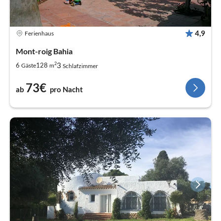
4,9
Ferienhaus
Mont-roig Bahia
2
3
6
128
Gäste
m
Schlafzimmer
73€
ab
pro Nacht