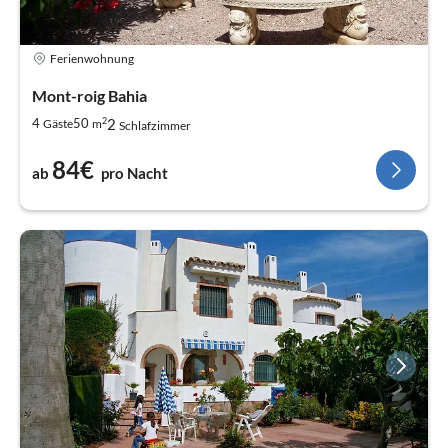
Ferienwohnung
Mont-roig Bahia
2
2
4
50
Gäste
m
Schlafzimmer
84€
ab
pro Nacht