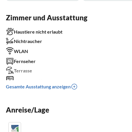
Zimmer und Ausstattung
Haustiere nicht erlaubt
Nichtraucher
WLAN
Fernseher
Terrasse
Waschmaschine
Gesamte Ausstattung anzeigen
Kinderbett
Parkplatz
Anreise/Lage
Grill