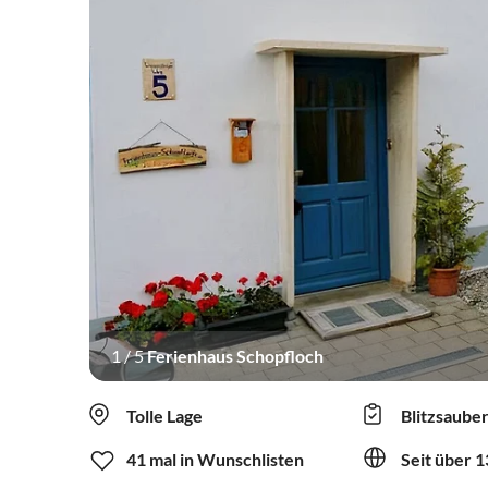
1
/
5
Ferienhaus Schopfloch
Tolle Lage
Blitzsaube
41 mal in Wunschlisten
Seit über 1