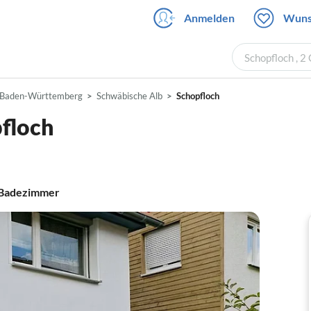
Anmelden
Wuns
Schopfloch , 2
Baden-Württemberg
Schwäbische Alb
Schopfloch
floch
Badezimmer