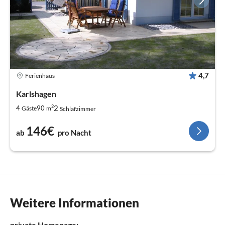
4,7
Ferienhaus
Karlshagen
2
2
4
90
Gäste
m
Schlafzimmer
146€
ab
pro Nacht
Weitere Informationen
private Homepage: