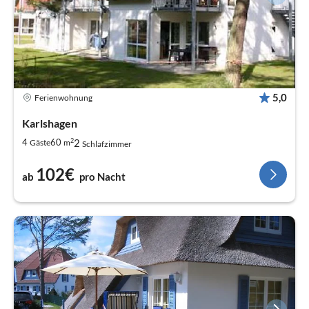
5,0
Ferienwohnung
Karlshagen
2
2
4
60
Gäste
m
Schlafzimmer
102€
ab
pro Nacht