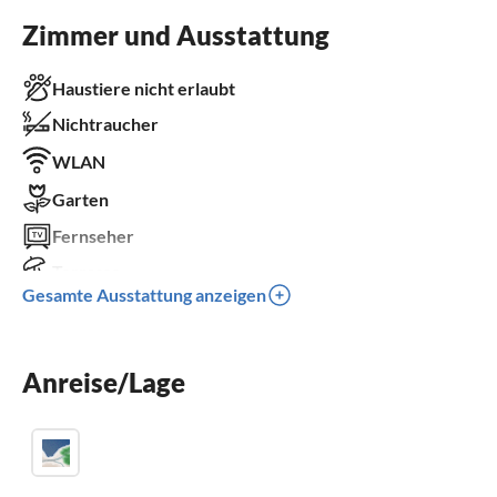
Zimmer und Ausstattung
Haustiere nicht erlaubt
Nichtraucher
WLAN
Garten
Fernseher
Terrasse
Gesamte Ausstattung anzeigen
Spülmaschine
Kamin
Parkplatz
Anreise/Lage