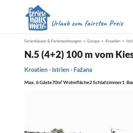
Ferienhäuser & Ferienwohnungen
Europa
Kroatien
Istr
N.5 (4+2) 100 m vom Kie
Kroatien - Istrien - Fažana
Max.
6
Gäste
70m²
Wohnfläche
2
Schlafzimmer
1
Ba