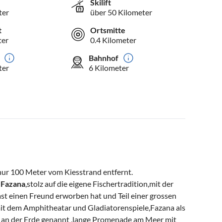
Skilift
ter
über 50 Kilometer
t
Ortsmitte
ter
0.4 Kilometer
Bahnhof
ter
6 Kilometer
 nur 100 Meter vom Kiesstrand entfernt.
n
Fazana
,stolz auf die eigene Fischertradition,mit der
 einen Freund erworben hat und Teil einer grossen
 mit dem Amphitheatar und Gladiatorenspiele,Fazana als
s an der Erde genannt ,lange Promenade am Meer mit