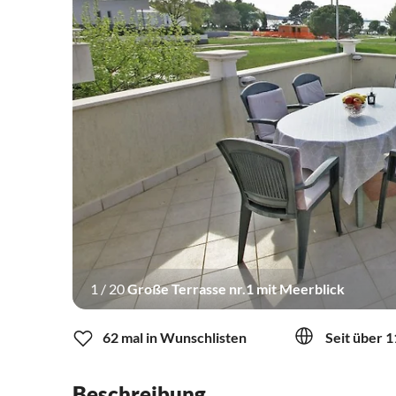
1
/
20
Große Terrasse nr.1 mit Meerblick
62 mal in Wunschlisten
Seit über 1
Beschreibung