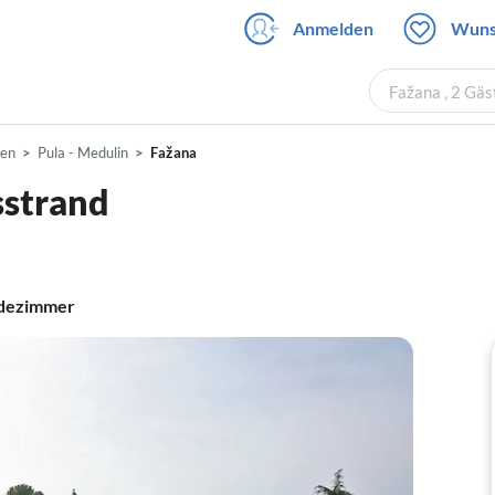
Anmelden
Wuns
Fažana , 2 Gä
ien
Pula - Medulin
Fažana
sstrand
dezimmer