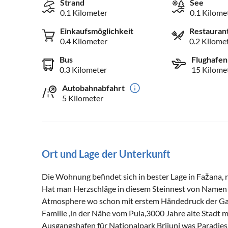
Strand
See
0.1 Kilometer
0.1 Kilome
Einkaufsmöglichkeit
Restauran
0.4 Kilometer
0.2 Kilome
Bus
Flughafen
0.3 Kilometer
15 Kilome
Autobahnabfahrt
5 Kilometer
Ort und Lage der Unterkunft
Die Wohnung befindet sich in bester Lage in Fažana,
Hat man Herzschläge in diesem Steinnest von Name
Atmosphere wo schon mit erstem Händedruck der Gast
Familie ,in der Nähe vom Pula,3000 Jahre alte Stadt
Ausgangshafen für Nationalpark Brijuni was Paradie