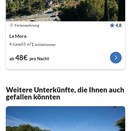
4,8
Ferienwohnung
La Mora
2
1
4
55
Gäste
m
Schlafzimmer
48€
ab
pro Nacht
Weitere Unterkünfte, die Ihnen auch
gefallen könnten