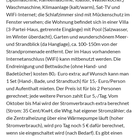
Waschmaschine, Klimaanlage (kalt/warm), Sat-TV und
WiFi-Internet; die Schlafzimmer sind mit Mückenschutz im
Fenster versehen; die Wohnung befindet sich in einer Villa
(3-Partei-Haus, getrennte Eingänge) mit Pool (Salzwasser,
im Winter überdacht), Garten und wunderschönem Meer-
und Strandblick (da Hanglage), ca. 100-150m von der
Strandpromenade entfernt. Der im Haus vorhandenen
Internetanschluss (WiFi) kann mitbenutzt werden. Die
Endreinigung und Bettwäsche (ohne Hand- und
Badetücher) kosten 80,- Euro extra; auf Wunsch kann man
1 Set (Hand-, Bade, und Strandtuch) für 15,- Euro/Person
und Aufenthalt mieten. Der Preis ist für bis 2 Personen
gerechnet; jede weitere Person zahlt Eur 5,-/Tag. Vom
Oktober bis Mai wird der Stromverbrauch extra berechnet
(Strom: 35 Cent/KwH, die Whg. hat eigener Stromzähler; da
die Zentralheizung über eine Wärmepumpe läuft (hoher
Stromverbrauch), wird pro Tag noch 5 € dafür berechnet,
wenn sie eingeschaltet wird (nach Bedarf). Es gibt einen