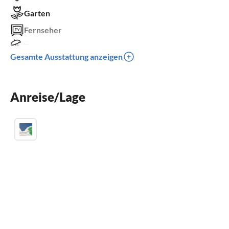
Garten
Fernseher
Terrasse
Gesamte Ausstattung anzeigen
Spülmaschine
Waschmaschine
Anreise/Lage
Grill