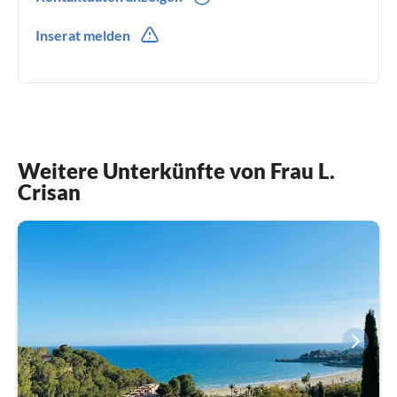
0034(0) -977656101
Inserat melden
0034(0) -642241894
Weitere Unterkünfte von Frau L.
Crisan