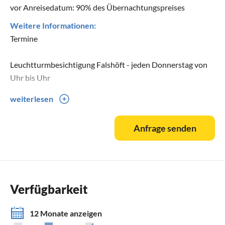
vor Anreisedatum: 90% des Übernachtungspreises
Weitere Informationen:
Termine
Leuchtturmbesichtigung Falshöft - jeden Donnerstag von
Uhr bis Uhr
weiterlesen
Wochenmarkt in Kappeln - jeden Donnerstag von Uhr bis
Uhr
Anfrage senden
Vorstellung: Astronomie für Kinder (und Erwachsene) -
sehr empfehlenswert!!
Menke Planetarium Glücksburg
Verfügbarkeit
Heringstage in Kappeln (Himmelfahrtswochenende)
12 Monate anzeigen