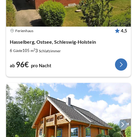
4,5
Ferienhaus
Hasselberg, Ostsee, Schleswig-Holstein
2
3
6
105
Gäste
m
Schlafzimmer
96€
ab
pro Nacht