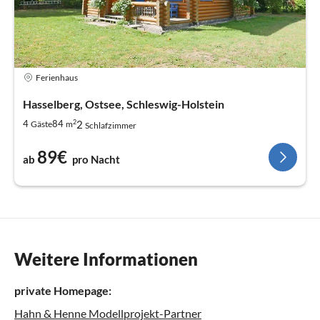
Ferienhaus
Hasselberg, Ostsee, Schleswig-Holstein
2
2
4
84
Gäste
m
Schlafzimmer
89€
ab
pro Nacht
Weitere Informationen
private Homepage:
Hahn & Henne Modellprojekt-Partner