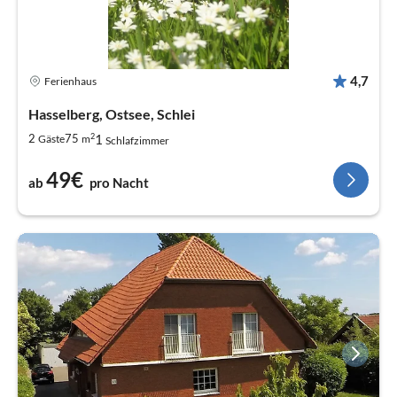
4,7
Ferienhaus
Hasselberg, Ostsee, Schlei
2
1
2
75
Gäste
m
Schlafzimmer
49€
ab
pro Nacht