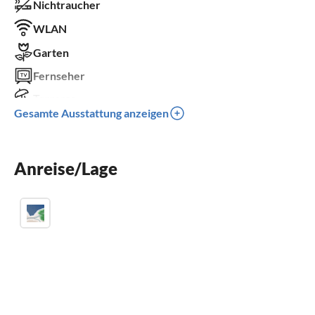
Nichtraucher
WLAN
Garten
Fernseher
Terrasse
Gesamte Ausstattung anzeigen
Spülmaschine
Waschmaschine
Anreise/Lage
Sauna