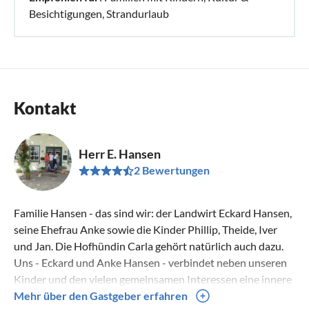
Besichtigungen, Strandurlaub
Kontakt
Herr E. Hansen
2 Bewertungen
Familie Hansen - das sind wir: der Landwirt Eckard Hansen,
seine Ehefrau Anke sowie die Kinder Phillip, Theide, Iver
und Jan. Die Hofhündin Carla gehört natürlich auch dazu.
Uns - Eckard und Anke Hansen - verbindet neben unseren
Kinder und den vielen gemeinsamen Interessen eine innere
Wertschätzung dessen, was es ausmacht, auf unserem Hof
Mehr über den Gastgeber erfahren