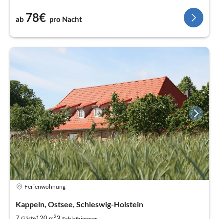
78€
ab
pro Nacht
Ferienwohnung
Kappeln, Ostsee, Schleswig-Holstein
2
3
7
120
Gäste
m
Schlafzimmer