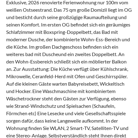
Exklusive, 2026 renovierte Ferienwohnung nur 100m vom
weißen Ostseestrand. Das 75 qm große Domizil liegt im OG
und besticht durch seine großzügige Raumaufteilung und
seinen Komfort. Im ersten OG befindet sich ein geräumiges
Schlafzimmer mit Boxspring-Doppelbett, das Bad mit
moderner Dusche, der kombinierte Wohn-Ess-Bereich und
die Küche. Im großen Dachgeschoss befinden sich ein
weiteres bad mit Duscheund ein zweites Doppelbett. An
den Wohn-Essbereich schließt sich ein möblierter Balkon
an. Zur Ausstattung: Die Küche verfügt über Kühlschrank,
Mikrowelle, Ceranfeld-Herd mit Ofen und Geschirrspüler.
Auf die kleinen Gäste warten Babyreisebett, Wickeltisch
und Hocker. Eine Waschmaschine mit kombiniertem
Wäschetrockner steht den Gästen zur Verfügung, ebenso
wie Strand-Windschutz und Spielsachen (Schaufeln,
Förmchen etc) Eine Lesecke und viele Gesellschaftsspiele
sorgen dafür, dass keine Langeweile aufkommt. In der
Wohnung finden Sie WLAN, 2 Smart-TV, Satelliten-TV und
eine Stereo-Anlage. Selbstverständlich steht Ihnen direkt