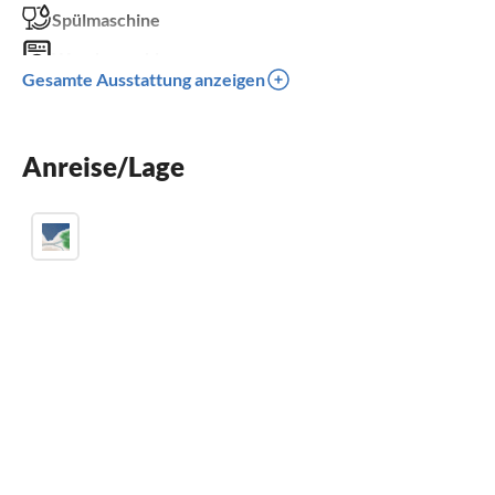
Spülmaschine
Waschmaschine
Gesamte Ausstattung anzeigen
Balkon
Kinderbett
Anreise/Lage
Parkplatz