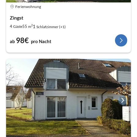
Ferienwohnung
Zingst
2
1
4
55
Gäste
m
Schlafzimmer (+1)
98€
ab
pro Nacht