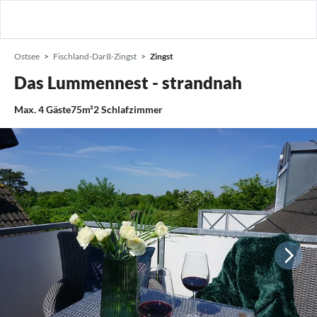
Ostsee
Fischland-Darß-Zingst
Zingst
Das Lummennest - strandnah
Max.
4
Gäste
75m²
2
Schlafzimmer