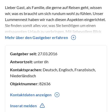
Lieber Gast, als Familie, die gerne auf Reisen geht, wissen
wir, was es braucht um sich rundum wohl zu fühlen. Unser
Lummennest haben wir nach diesen Aspekten eingerichtet.
Sie finden somit alles vor, was Sie benötigen um einen
entspannten Urlaub zu verbringen. Mit liebevollem Blick
zum Detail sind wir ständig bemüht, unseren Gästen alle
Mehr über den Gastgeber erfahren
Annehmlichkeiten zur Verfügung zur Stellen. Wir kochen
gerne und so werden Sie in der Küche selbstverständlich
Gastgeber seit:
27.03.2016
genügend Teller, Gläser für alle Gelegenheiten , große
Schüsseln, einen Mixer und vernünftige Pfannen ebenso
Antwortzeit:
unter 6h
wie Plastik Geschirr und einen Hochstuhl für die kleinen
Kontaktsprachen:
Deutsch, Englisch, Französisch,
Gäste vorfinden. Spiele, Strandwindschutz, ein Strandstuhl
Niederländisch
und große Schaufeln (auch für die Eltern!) gehören mit zum
Objektnummer:
82636
Equipment. Unsere drei Jungen geben uns immer wieder
gute Tipps, wie wir das Lummennest aus Sicht der Kinder
Kontaktdaten anzeigen
optimieren können. Lassen Sie sich überraschen. Wir
0049(0) 4287-400
wünschen einen schönen Aufenthalt! Ihre Familie Viets
Inserat melden
0049(0) 1724273028