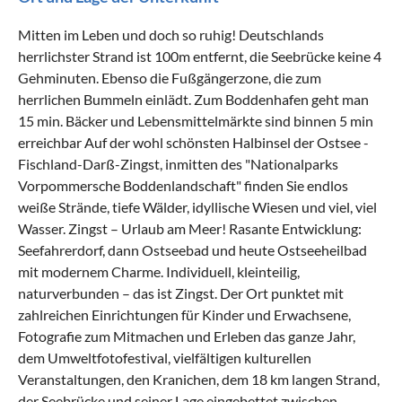
Mitten im Leben und doch so ruhig! Deutschlands
herrlichster Strand ist 100m entfernt, die Seebrücke keine 4
Gehminuten. Ebenso die Fußgängerzone, die zum
herrlichen Bummeln einlädt. Zum Boddenhafen geht man
15 min. Bäcker und Lebensmittelmärkte sind binnen 5 min
erreichbar Auf der wohl schönsten Halbinsel der Ostsee -
Fischland-Darß-Zingst, inmitten des "Nationalparks
Vorpommersche Boddenlandschaft" finden Sie endlos
weiße Strände, tiefe Wälder, idyllische Wiesen und viel, viel
Wasser. Zingst – Urlaub am Meer! Rasante Entwicklung:
Seefahrerdorf, dann Ostseebad und heute Ostseeheilbad
mit modernem Charme. Individuell, kleinteilig,
naturverbunden – das ist Zingst. Der Ort punktet mit
zahlreichen Einrichtungen für Kinder und Erwachsene,
Fotografie zum Mitmachen und Erleben das ganze Jahr,
dem Umweltfotofestival, vielfältigen kulturellen
Veranstaltungen, den Kranichen, dem 18 km langen Strand,
der Seebrücke und seiner Lage eingebettet zwischen