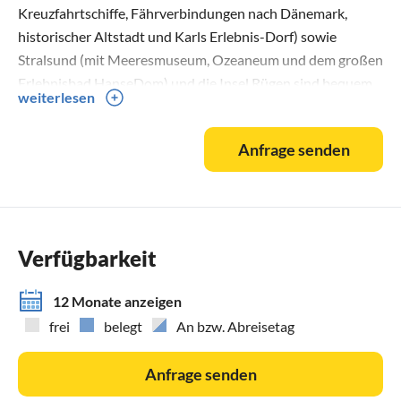
Kreuzfahrtschiffe, Fährverbindungen nach Dänemark,
historischer Altstadt und Karls Erlebnis-Dorf) sowie
Stralsund (mit Meeresmuseum, Ozeaneum und dem großen
Erlebnisbad HanseDom) und die Insel Rügen sind bequem
weiterlesen
in etwa einer Stunde mit dem Auto erreichbar. Auch
Hiddensee, Barth und Born lassen sich vom Hafen Zingst
Anfrage senden
aus bequem per Schiff besuchen. Zum Leuchtturm Darßer
Ort sind es von Prerow aus rund 11 km – erreichbar mit der
Pferdekutsche, dem Fahrrad oder zu Fuß. Ein moderner
Kletterwald in Born ist nur etwa 20 Autominuten entfernt.
Verfügbarkeit
Zingst liegt auf der Halbinsel Fischland-Darß-Zingst,
eingebettet in das Naturschutzgebiet Vorpommersche
12 Monate anzeigen
Boddenlandschaft. Das ehemalige Fischerdorf hat sich zu
frei
belegt
An bzw. Abreisetag
einem beliebten Ostseeheilbad entwickelt und dabei seinen
ursprünglichen Charme bewahrt. Die beeindruckende
Anfrage senden
Naturlandschaft mit ihrer vielfältigen Tier- und