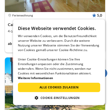
5,0
Ferienwohnung
Callantsoog
Diese Webseite verwendet Cookies.
2
2
4
70
Gäste
m
Schlafzimmer
Wir verwenden Cookies, um die Benutzerfreundlichkeit
unserer Website zu verbessern. Durch die weitere
90€
ab
pro Nacht
Nutzung unserer Webseite stimmen Sie der Verwendung
von Cookies gemäß unserer Cookie-Richtlinie zu.
Unter Cookie-Einstellungen können Sie Ihre
Einstellungen anpassen oder die Zustimmung
widerrufen. Wenn Sie nicht zustimmen, werden nur
Cookies mit wesentlichen Funktionalitäten aktiviert.
Weitere Informationen
ALLE COOKIES ZULASSEN
COOKIE-EINSTELLUNGEN