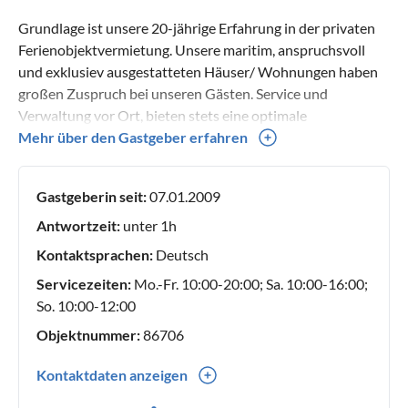
Grundlage ist unsere 20-jährige Erfahrung in der privaten
Ferienobjektvermietung. Unsere maritim, anspruchsvoll
und exklusiev ausgestatteten Häuser/ Wohnungen haben
großen Zuspruch bei unseren Gästen. Service und
Verwaltung vor Ort, bieten stets eine optimale
Urlaubsbetreuung. Viele unserer Gäste werden zu
Mehr über den Gastgeber erfahren
Stammgästen und gehen gerne wieder bei uns vor Anker.
Gastgeberin seit:
07.01.2009
Antwortzeit:
unter 1h
Kontaktsprachen:
Deutsch
Servicezeiten:
Mo.-Fr. 10:00-20:00; Sa. 10:00-16:00;
So. 10:00-12:00
Objektnummer:
86706
Kontaktdaten anzeigen
0049(0) 522310304