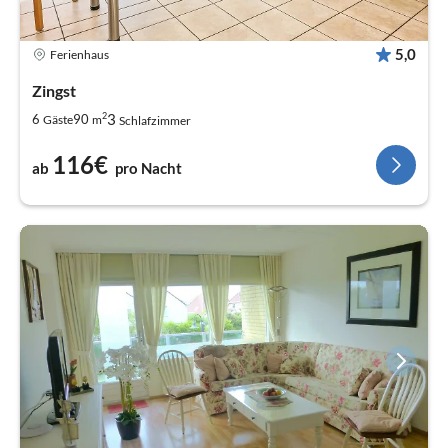
5,0
Ferienhaus
Zingst
2
3
6
90
Gäste
m
Schlafzimmer
116€
ab
pro Nacht