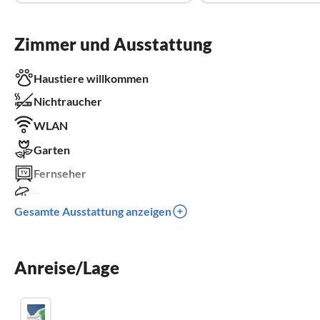
Zimmer und Ausstattung
Haustiere willkommen
Nichtraucher
WLAN
Garten
Fernseher
Terrasse
Gesamte Ausstattung anzeigen
Spülmaschine
Waschmaschine
Anreise/Lage
Sauna