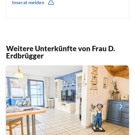
Inserat melden
0049(0) 1719386364
Weitere Unterkünfte von Frau D.
Erdbrügger