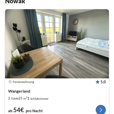
Nowak
5,0
Ferienwohnung
Wangerland
2
1
2
25
Gäste
m
Schlafzimmer
54€
ab
pro Nacht