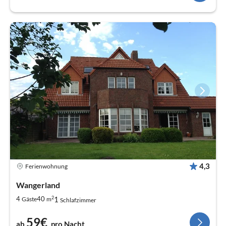
4,3
Ferienwohnung
Wangerland
2
1
4
40
Gäste
m
Schlafzimmer
59€
ab
pro Nacht