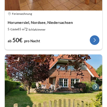
Ferienwohnung
Horumersiel, Nordsee, Niedersachsen
2
2
5
65
Gäste
m
Schlafzimmer
50€
ab
pro Nacht