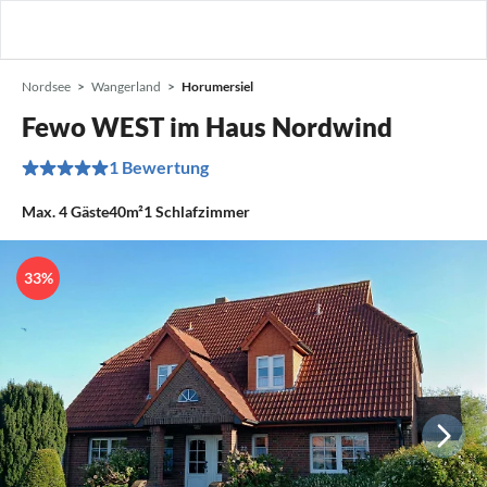
Nordsee
Wangerland
Horumersiel
Fewo WEST im Haus Nordwind
1 Bewertung
Max.
4
Gäste
40m²
1
Schlafzimmer
33%