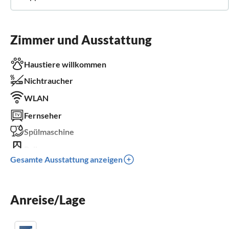
Zimmer und Ausstattung
Haustiere willkommen
Nichtraucher
WLAN
Fernseher
Spülmaschine
Balkon
Gesamte Ausstattung anzeigen
Kinderbett
Parkplatz
Anreise/Lage
Kinder willkommen