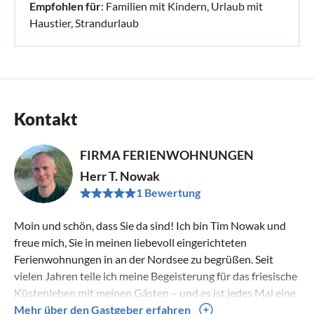
Empfohlen für
: Familien mit Kindern, Urlaub mit
Haustier, Strandurlaub
Kontakt
FIRMA FERIENWOHNUNGEN
Herr T. Nowak
1 Bewertung
Moin und schön, dass Sie da sind! Ich bin Tim Nowak und
freue mich, Sie in meinen liebevoll eingerichteten
Ferienwohnungen in an der Nordsee zu begrüßen. Seit
vielen Jahren teile ich meine Begeisterung für das friesische
Küstenleben mit meinen Gästen – und es ist jedes Mal eine
Freude, wenn aus einem ersten Urlaub neue Stammgäste
Mehr über den Gastgeber erfahren