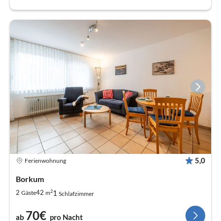
5,0
Ferienwohnung
Borkum
2
1
2
42
Gäste
m
Schlafzimmer
70€
ab
pro Nacht