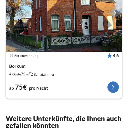
4,6
Ferienwohnung
Borkum
2
2
4
75
Gäste
m
Schlafzimmer
75€
ab
pro Nacht
Weitere Unterkünfte, die Ihnen auch
gefallen könnten