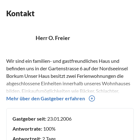
Kontakt
Herr O. Freier
Wir sind ein familien- und gastfreundliches Haus und
befinden uns in der Gartenstrasse 6 auf der Nordseeinsel
Borkum Unser Haus besitzt zwei Ferienwohnungen die
abgeschlossene Einheiten innerhalb unseres Wohnhauses
bilden. Einkaufsmöglichkeiten wie Bäcker, Schlachter,
Lebensmittel und Fahrradverleih sind in unmittelbarer
Mehr über den Gastgeber erfahren
Nähe.
Gastgeber seit:
23.01.2006
Antwortrate:
100%
Antwortzeit:
2 Tage