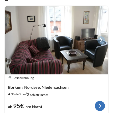
Ferienwohnung
Borkum, Nordsee, Niedersachsen
2
2
4
60
Gäste
m
Schlafzimmer
95€
ab
pro Nacht