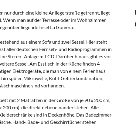
, nur durch eine kleine Anliegerstraße getrennt, liegt
end. Wenn man auf der Terrasse oder im Wohnzimmer
 gegenüber liegende Insel La Gomera.
estehend aus einem Sofa und zwei Sessel. Hier steht
ast aller deutschen Fernseh- und Radioprogrammen in
eine Stereo- Anlage mit CD. Darüber hinaus gibt es vor
ere Sessel. Am Esstisch in der Küche finden 4
htigen Elektrogeräte, die man von einem Ferienhaus
chirrspüler, Mikrowelle, Kühl-Gefrierkombination,
 Waschmaschine sind vorhanden.
bett mit 2 Matratzen in der Größe von je 90 x 200 cm,
x 200 cm), die direkt nebeneinander stehen. Alle
 Kleiderschränke sind in Deckenhöhe. Das Badezimmer
sche, Hand-, Bade- und Geschirrtücher stehen