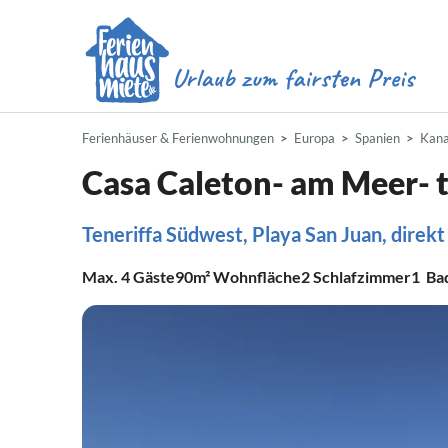
Ferienhäuser & Ferienwohnungen
Europa
Spanien
Kana
Casa Caleton- am Meer- 
Teneriffa Südwest, Playa San Juan, direkt
Max.
4
Gäste
90m²
Wohnfläche
2
Schlafzimmer
1
Ba