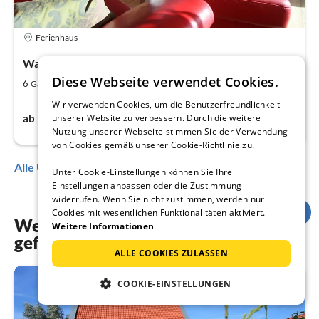
Ferienhaus
Wangerland
Diese Webseite verwendet Cookies.
2
3
6
115
Gäste
m
Schlafzimmer
Wir verwenden Cookies, um die Benutzerfreundlichkeit
120€
unserer Website zu verbessern. Durch die weitere
ab
pro Nacht
Nutzung unserer Webseite stimmen Sie der Verwendung
von Cookies gemäß unserer Cookie-Richtlinie zu.
Alle Unterkünfte anzeigen von Frau G. Schake
Unter Cookie-Einstellungen können Sie Ihre
Einstellungen anpassen oder die Zustimmung
widerrufen. Wenn Sie nicht zustimmen, werden nur
Cookies mit wesentlichen Funktionalitäten aktiviert.
Weitere Unterkünfte, die Ihnen auch
Weitere Informationen
gefallen könnten
ALLE COOKIES ZULASSEN
COOKIE-EINSTELLUNGEN