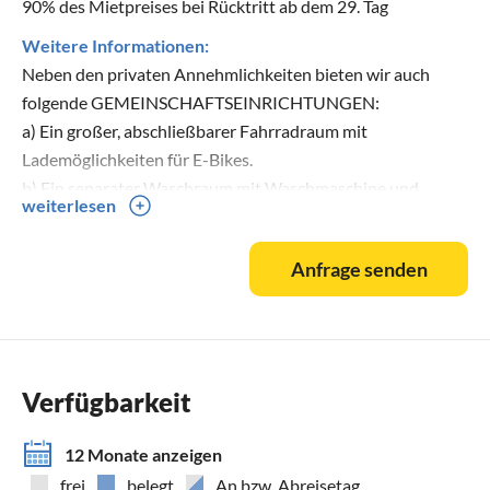
90% des Mietpreises bei Rücktritt ab dem 29. Tag
Weitere Informationen:
Neben den privaten Annehmlichkeiten bieten wir auch
folgende GEMEINSCHAFTSEINRICHTUNGEN:
a) Ein großer, abschließbarer Fahrradraum mit
Lademöglichkeiten für E-Bikes.
b) Ein separater Waschraum mit Waschmaschine und
weiterlesen
Trockner. Beide Geräte funktionieren mit Münzautomaten
(je 3€ / 3h).
Anfrage senden
c) Ein großzügiger Parkplatz, auf dem Ihnen 2 Stellplätze zur
Verfügung stehen.
GANZ NEU: Im "Seepark Hooksiel" haben wir die schnellste
Ladesäule im ganzen Wangerland!
Verfügbarkeit
BARRIEREFREIHEIT: Dies ist ein Haus für die ganze
12 Monate anzeigen
Familie! Das Erdgeschoss mit dem offenen Wohnraum,
frei
belegt
An bzw. Abreisetag