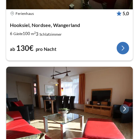
5,0
Ferienhaus
Hooksiel, Nordsee, Wangerland
2
3
6
100
Gäste
m
Schlafzimmer
130€
ab
pro Nacht