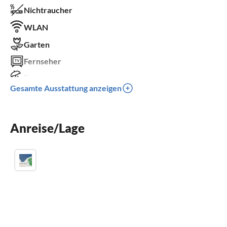
Nichtraucher
WLAN
Garten
Fernseher
Terrasse
Gesamte Ausstattung anzeigen
Spülmaschine
Waschmaschine
Anreise/Lage
Sauna