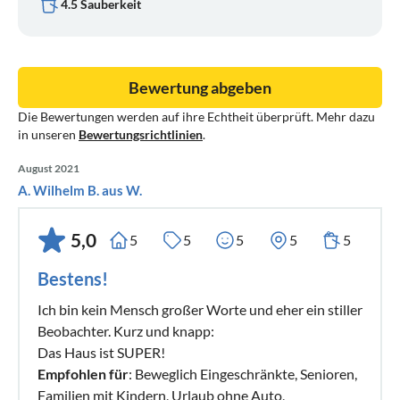
und fleckige Stoffsofas, Betten und Teppiche werden Sie bei
4.5 Sauberkeit
uns nicht finden. Alle Böden sind wischbar, alle Möbel aus
Holz, Glas oder Leder und somit leicht zu reinigen. Auch die
Matratzen sind mit speziellen Schonbezügen ausgestattet.
Bewertung abgeben
Die Bewertungen werden auf ihre Echtheit überprüft. Mehr dazu
WÄSCHE: Für Ihren Komfort bieten wir Ihnen an,
in unseren
Bewertungsrichtlinien
.
Bettwäsche auf Wunsch direkt in Ihrem Domizil
bereitzustellen. Das Auf- und Abziehen der Bettwäsche
August 2021
übernehmen Sie selbst. Gleiches gilt für Handtuchpakete,
A. Wilhelm B. aus W.
bestehend aus einem Duschtuch und einem Handtuch.
5,0
5
5
5
5
5
Bestens!
Ich bin kein Mensch großer Worte und eher ein stiller
Beobachter. Kurz und knapp:
Das Haus ist SUPER!
Empfohlen für
: Beweglich Eingeschränkte, Senioren,
Familien mit Kindern, Urlaub ohne Auto,