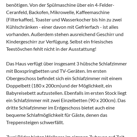
benötigen. Von der Spülmaschine über ein 4-Felder-
Ceranfeld, Backofen, Mikrowelle, Kaffeemaschine
(Filterkaffee), Toaster und Wasserkocher bis hin zu zwei
Kühlschränken - einer davon mit Gefrierfach - ist alles
vorhanden. Außerdem stehen ausreichend Geschirr und
Kindergeschirr zur Verfügung. Selbst ein friesisches
Teestövchen fehlt nicht in der Ausstattung!
Das Haus verfügt über insgesamt 3 hübsche Schlafzimmer
mit Boxspringbetten und TV-Geräten. Im ersten
Obergeschoss befindet sich ein Schlafzimmer mit einem
Doppelbett (180 x 200cm)und der Möglichkeit, ein
Babyreisebett aufzustellen. Ebenfalls im ersten Stock liegt
ein Schlafzimmer mit zwei Einzelbetten (90 x 200cm). Das
dritte Schlafzimmer im Erdgeschoss bietet auch eine
bequeme Schlafmöglichkeit für Gäste, denen das
Treppensteigen schwerfällt.
Zwei Bäder bieten Wellness im eigenen Zuhause auf Zeit.