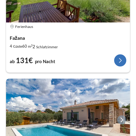
Ferienhaus
Fažana
2
2
4
60
Gäste
m
Schlafzimmer
131€
ab
pro Nacht