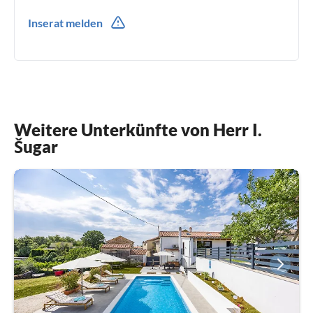
00385(0) 52521216
Inserat melden
00385(0) 918937443
Weitere Unterkünfte von Herr I.
Šugar