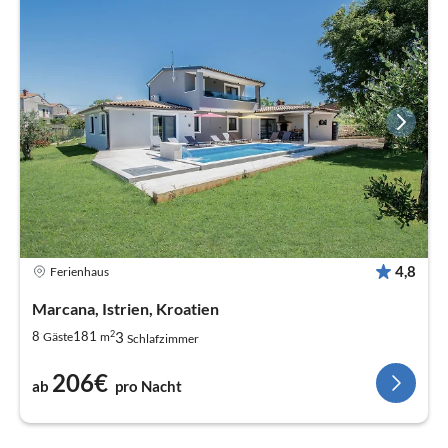
4,8
Ferienhaus
Marcana, Istrien, Kroatien
2
3
8
181
Gäste
m
Schlafzimmer
206€
ab
pro Nacht