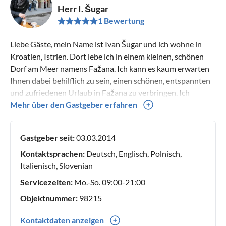
Herr I. Šugar
1 Bewertung
Liebe Gäste, mein Name ist Ivan Šugar und ich wohne in
Kroatien, Istrien. Dort lebe ich in einem kleinen, schönen
Dorf am Meer namens Fažana. Ich kann es kaum erwarten
Ihnen dabei behilflich zu sein, einen schönen, entspannten
und zufriedenen Urlaub in Fažana zu verbringen. Ich
wünsche Ihnen nur das Beste und freue mich darauf, Sie
Mehr über den Gastgeber erfahren
bald zu sehen.
Gastgeber seit:
03.03.2014
Kontaktsprachen:
Deutsch, Englisch, Polnisch,
Italienisch, Slovenian
Servicezeiten:
Mo.-So. 09:00-21:00
Objektnummer:
98215
Kontaktdaten anzeigen