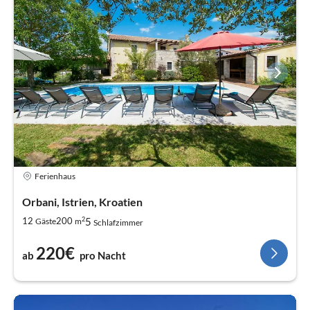
Ferienhaus
Orbani, Istrien, Kroatien
2
5
12
200
Gäste
m
Schlafzimmer
220€
ab
pro Nacht