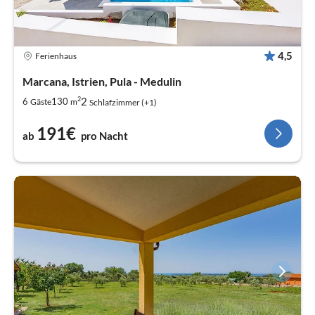
4,5
Ferienhaus
Marcana, Istrien, Pula - Medulin
2
2
6
130
Gäste
m
Schlafzimmer (+1)
191€
ab
pro Nacht