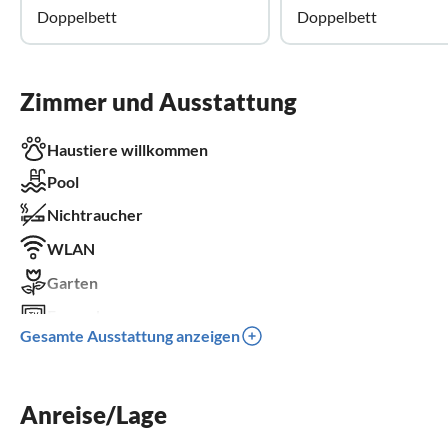
Doppelbett
Doppelbett
Zimmer und Ausstattung
Haustiere willkommen
Pool
Nichtraucher
WLAN
Garten
Fernseher
Gesamte Ausstattung anzeigen
Terrasse
Spülmaschine
Anreise/Lage
Waschmaschine