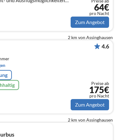
Preise ab
64€
pro Nacht
Zum Angebot
2 km von Assinghausen
4.6
immer
gen
rung
Preise ab
hhaltig
175€
pro Nacht
Zum Angebot
2 km von Assinghausen
urbus