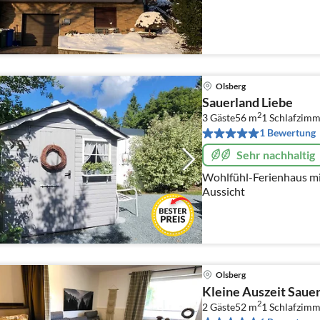
Olsberg
Sauerland Liebe
2
3 Gäste
56 m
1
Schlafzimm
1 Bewertung
Sehr nachhaltig
Wohlfühl-Ferienhaus mi
Aussicht
Olsberg
Kleine Auszeit Saue
2
2 Gäste
52 m
1
Schlafzimm