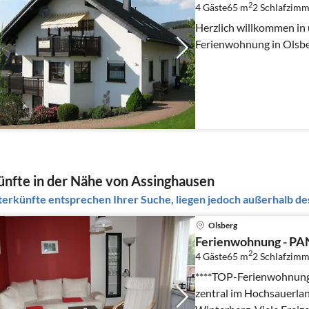
2
4 Gäste
65 m
2
Schlafzimm
Herzlich willkommen in
Ferienwohnung in Olsb
nfte in der Nähe von Assinghausen
erkünfte entsprechen Ihrer Suche, liegen jedoch außerhalb des
Olsberg
Ferienwohnung - P
2
4 Gäste
65 m
2
Schlafzimm
****TOP-Ferienwohnungen
zentral im Hochsauerla