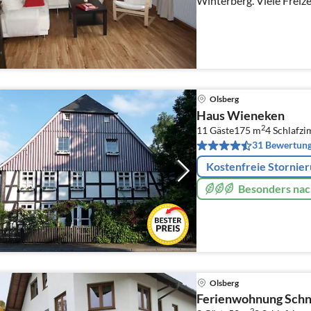
Winterberg. Viele Freizeit- und Ausflugsmöglichkeiten
für Jung und Alt.
Olsberg
Haus Wieneken
2
11 Gäste
175 m
4
Schlafz
31 Bewertun
Kostenfreie Stornie
Besonders nac
Olsberg
Ferienwohnung Schn
2