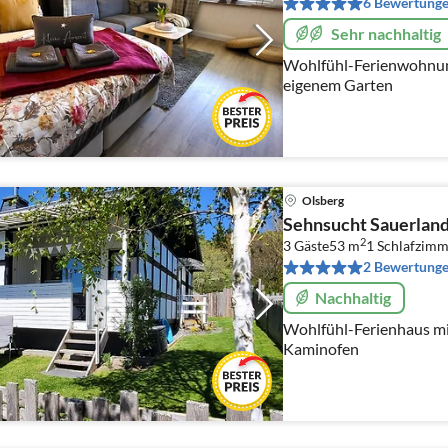
6 Bewertung
Sehr nachhaltig
Wohlfühl-Ferienwohnun
eigenem Garten
Olsberg
Sehnsucht Sauerlan
2
3 Gäste
53 m
1
Schlafzimm
2 Bewertung
Nachhaltig
Wohlfühl-Ferienhaus mi
Kaminofen