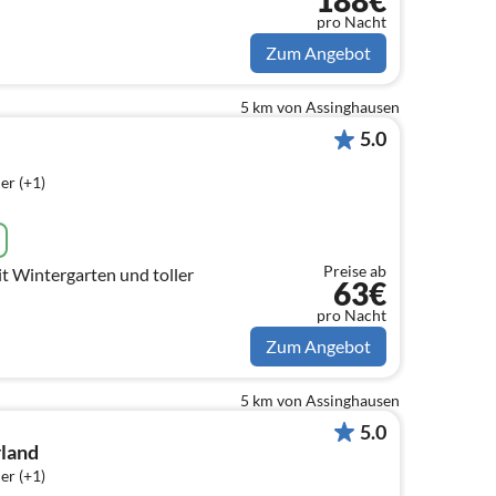
188€
pro Nacht
Zum Angebot
5 km von Assinghausen
5.0
er (+1)
Preise ab
t Wintergarten und toller
63€
pro Nacht
Zum Angebot
5 km von Assinghausen
5.0
rland
er (+1)