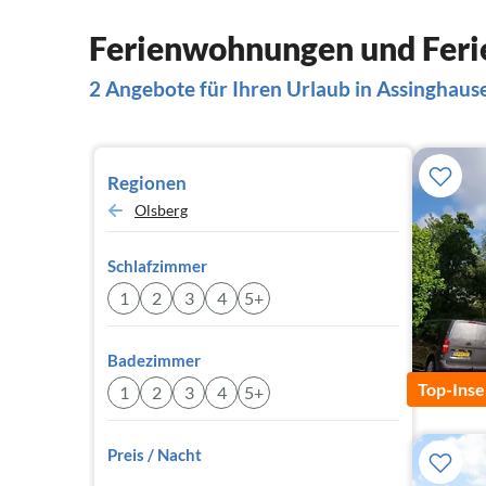
Ferienwohnungen und Feri
2 Angebote für Ihren Urlaub in Assinghaus
Regionen
Olsberg
Schlafzimmer
1
2
3
4
5+
Badezimmer
Top-Inse
1
2
3
4
5+
Preis / Nacht