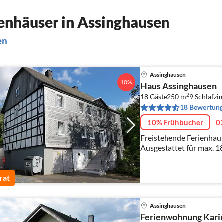
enhäuser in Assinghausen
en
Assinghausen
10%
Haus Assinghausen
2
18 Gäste
250 m
9
Schlafz
18 Bewertun
10% Frühbucher
0
Freistehende Ferienhaus
Ausgestattet für max. 1
rat
Assinghausen
Ferienwohnung Kari