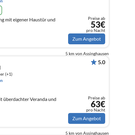
en
Preise ab
g mit eigener Haustür und
53€
pro Nacht
Zum Angebot
5 km von Assinghausen
5.0
d
er (+1)
en
Preise ab
t überdachter Veranda und
63€
pro Nacht
Zum Angebot
5 km von Assinghausen