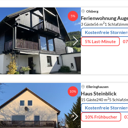
Olsberg
5%
Ferienwohnung Auge
2
3 Gäste
56 m
1
Schlafzimm
Kostenfreie Stornie
5% Last-Minute
07
Elleringhausen
10%
Haus Steinblick
2
15 Gäste
240 m
5
Schlafzi
Kostenfreie Stornie
10% Frühbucher
0