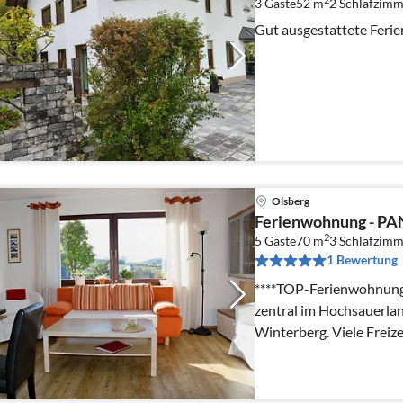
3 Gäste
52 m
2
Schlafzimm
Gut ausgestattete Fer
Olsberg
Ferienwohnung - P
2
5 Gäste
70 m
3
Schlafzimm
1 Bewertung
****TOP-Ferienwohnungen
zentral im Hochsauerla
Winterberg. Viele Freizeit- und Ausflugsmöglichkeiten
für Jung und Alt.