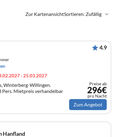
Zur Kartenansicht
Sortieren: Zufällig
4.9
immer
gen
3.02.2027 - 25.03.2027
Preise ab
, Winterberg-Willingen.
296€
8 Pers. Mietpreis verhandelbar
pro Nacht
Zum Angebot
n Hanfland