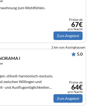
er
ienwohnung zum Wohlfühlen.
Preise ab
67€
pro Nacht
Zum Angebot
2 km von Assinghausen
5.0
ANORAMA I
er
, stilvoll-harmonisch-exclusiv,
nd zwischen Willingen und
Preise ab
64€
pro Nacht
Zum Angebot